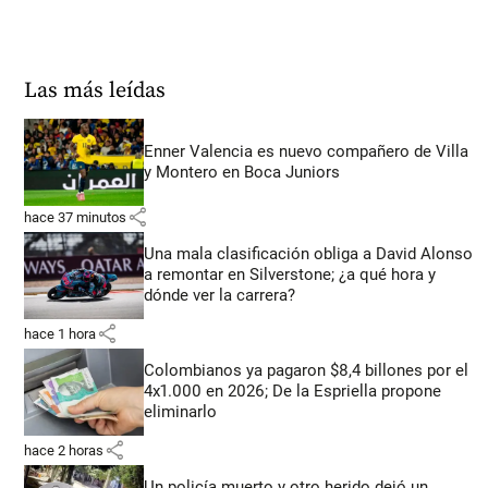
Las más leídas
Enner Valencia es nuevo compañero de Villa
y Montero en Boca Juniors
share
hace 37 minutos
Una mala clasificación obliga a David Alonso
a remontar en Silverstone; ¿a qué hora y
dónde ver la carrera?
share
hace 1 hora
Colombianos ya pagaron $8,4 billones por el
4x1.000 en 2026; De la Espriella propone
eliminarlo
share
hace 2 horas
Un policía muerto y otro herido dejó un