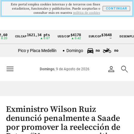
Este portal emplea cookies internas y de terceros con fines
estadísticos, funcionales y publicitarios. Puede aceptarlas o
CONTINUAR
consultar más en nuestra
politica de cookies
1621,34 pts
$4178
$3648
9,9
COLCAP
USD/COP
EUR/COP
DESEMPLEO
Cintillo
▲ 0.67
▲ 0.42
—
▼ 0
de
Pico y Placa Medellín
Domingo
no
no
indicadores
económicos
menu
person
search
Domingo
, 9 de Agosto de 2026
Colombia
Exministro Wilson Ruiz
denunció penalmente a Saade
por promover la reelección de