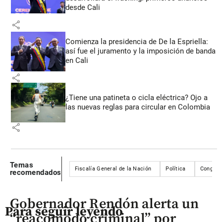
desde Cali
share
Comienza la presidencia de De la Espriella:
así fue el juramento y la imposición de banda
en Cali
share
¿Tiene una patineta o cicla eléctrica? Ojo a
las nuevas reglas para circular en Colombia
share
Temas
Fiscalía General de la Nación
Política
Congres
recomendados
Gobernador Rendón alerta un
Para seguir leyendo
“reacomodo criminal” por