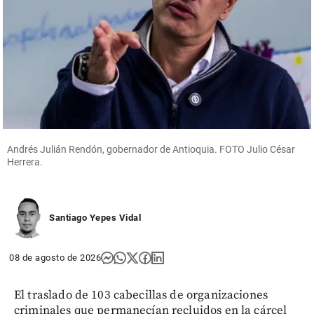
Columnistas
Uribe
tiene
razón
share
Andrés Julián Rendón, gobernador de Antioquia. FOTO Julio César
Herrera.
Santiago Yepes Vidal
08 de agosto de 2026
El traslado de 103 cabecillas de organizaciones
criminales que permanecían recluidos en la cárcel