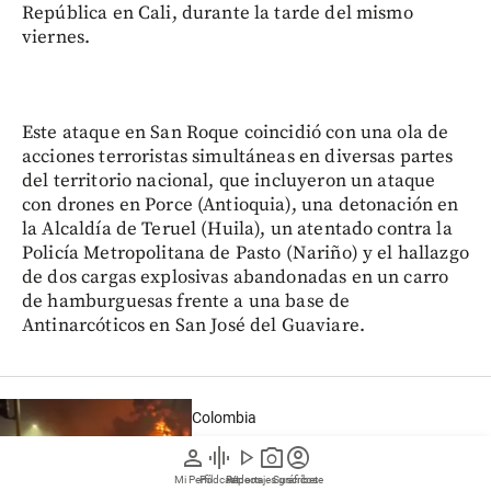
República en Cali, durante la tarde del mismo
viernes.
Este ataque en San Roque coincidió con una ola de
acciones terroristas simultáneas en diversas partes
del territorio nacional, que incluyeron un ataque
con drones en Porce (Antioquia), una detonación en
la Alcaldía de Teruel (Huila), un atentado contra la
Policía Metropolitana de Pasto (Nariño) y el hallazgo
de dos cargas explosivas abandonadas en un carro
de hamburguesas frente a una base de
Antinarcóticos en San José del Guaviare.
Colombia
person
graphic_eq
play_arrow
photo_camera
account_circle
Al menos 10 heridos tras la explosión
de un carro bomba frente al comando
Mi Perfil
Pódcast
Reportajes gráficos
Videos
Suscríbete