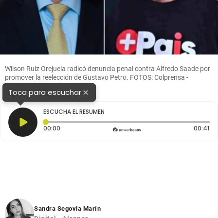
Wilson Ruiz Orejuela radicó denuncia penal contra Alfredo Saade por
promover la reelección de Gustavo Petro. FOTOS: Colprensa -
Ministerio de Justicia
×
Toca para escuchar
ESCUCHA EL RESUMEN
Tiempo transcurrido: 0 segundos
Du
00:00
00:41
Sandra Segovia Marín