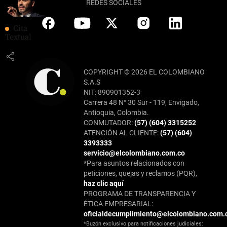
REDES SOCIALES
Cita
Textual
share
COPYRIGHT © 2026 EL COLOMBIANO
S.A.S
NIT: 890901352-3
Carrera 48 N° 30 Sur - 119, Envigado,
Antioquia, Colombia.
CONMUTADOR:
(57) (604) 3315252
ATENCIÓN AL CLIENTE:
(57) (604)
3393333
servicio@elcolombiano.com.co
*Para asuntos relacionados con
peticiones, quejas y reclamos (PQR),
haz clic aquí
PROGRAMA DE TRANSPARENCIA Y
ÉTICA EMPRESARIAL:
oficialdecumplimiento@elcolombiano.com.
*Buzón exclusivo para notificaciones judiciales: