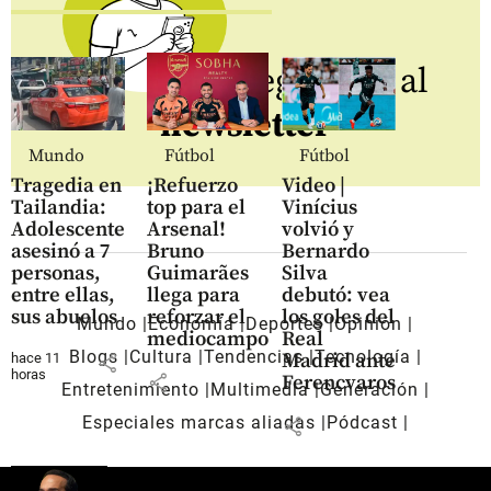
Regístrate al
newsletter
Mundo
Fútbol
Fútbol
Tragedia en
¡Refuerzo
Video |
Tailandia:
top para el
Vinícius
Adolescente
Arsenal!
volvió y
asesinó a 7
Bruno
Bernardo
personas,
Guimarães
Silva
entre ellas,
llega para
debutó: vea
sus abuelos
reforzar el
los goles del
Mundo
Economía
Deportes
Opinión
mediocampo
Real
Blogs
Cultura
Tendencias
Tecnología
Madrid ante
hace 11
share
horas
share
Ferencvaros
Entretenimiento
Multimedia
Generación
Especiales marcas aliadas
Pódcast
share