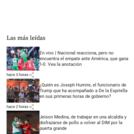
Las más leídas
En vivo | Nacional reacciona, pero no
encuentra el empate ante América, que gana
1-0. Vea la anotación
share
hace 3 horas
¿Quién es Joseph Humire, el funcionario de
Trump que ha acompañado a De la Espriella
en sus primeras horas de gobierno?
share
hace 2 horas
Jeison Medina, de trabajar en una alcaldía y
disfrazarse de pollo a volver al DIM por la
puerta grande