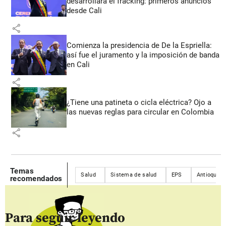
desarrollará el fracking: primeros anuncios
desde Cali
share
Comienza la presidencia de De la Espriella:
así fue el juramento y la imposición de banda
en Cali
share
¿Tiene una patineta o cicla eléctrica? Ojo a
las nuevas reglas para circular en Colombia
share
Temas
Salud
Sistema de salud
EPS
Antioquia
recomendados
Para seguir leyendo