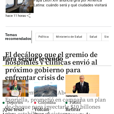
Papa León XIV anuncia gira por América
Latina: cuándo será y qué ciudades visitará
share
hace 11 horas
Temas
Política
Ministerio de Salud
Salud
Sistem
recomendados
El decálogo que el gremio de
Para seguir leyendo
hospitales y clínicas envió al
próximo gobierno para
enfrentar crisis de salud
El presidente electo, Abelardo de la
Espriella, prometió en campaña un plan
Deportes
Colombia
Fútbol
de choque para inyectarle $10 billones
¡Qué tesa!
Volcán
Retirar