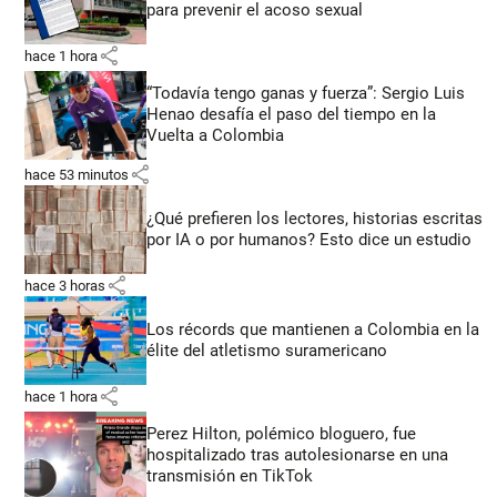
para prevenir el acoso sexual
share
hace 1 hora
“Todavía tengo ganas y fuerza”: Sergio Luis
Henao desafía el paso del tiempo en la
Vuelta a Colombia
share
hace 53 minutos
¿Qué prefieren los lectores, historias escritas
por IA o por humanos? Esto dice un estudio
share
hace 3 horas
Los récords que mantienen a Colombia en la
élite del atletismo suramericano
share
hace 1 hora
Perez Hilton, polémico bloguero, fue
hospitalizado tras autolesionarse en una
transmisión en TikTok