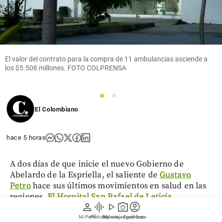
El valor del contrato para la compra de 11 ambulancias asciende a
los $5.508 millones. FOTO COLPRENSA
1
2
El Colombiano
hace 5 horas
A dos días de que inicie el nuevo Gobierno de
Abelardo de la Espriella, el saliente de
Gustavo
Petro
hace sus últimos movimientos en salud en las
regiones.
El Hospital San Rafael de Leticia
person
graphic_eq
play_arrow
photo_camera
account_circle
(Amazonas),
que está bajo intervención y es
administrado por la Superintendencia de Salud,
Mi Perfil
Pódcast
Reportajes gráficos
Videos
Suscríbete