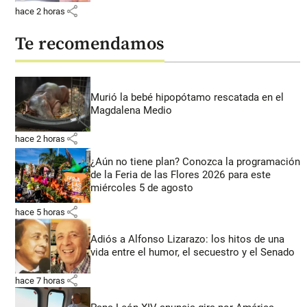
share
hace 2 horas
Te recomendamos
Murió la bebé hipopótamo rescatada en el
Magdalena Medio
share
hace 2 horas
¿Aún no tiene plan? Conozca la programación
de la Feria de las Flores 2026 para este
miércoles 5 de agosto
share
hace 5 horas
Adiós a Alfonso Lizarazo: los hitos de una
vida entre el humor, el secuestro y el Senado
share
hace 7 horas