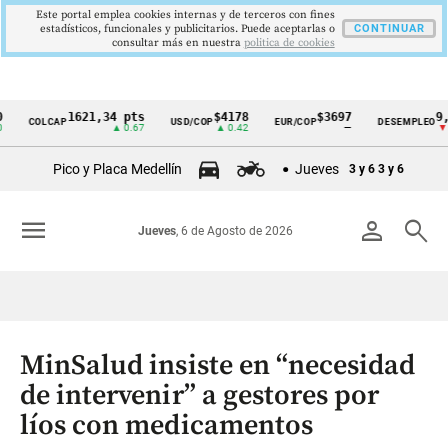
Este portal emplea cookies internas y de terceros con fines
estadísticos, funcionales y publicitarios. Puede aceptarlas o
CONTINUAR
consultar más en nuestra
politica de cookies
1621,34 pts
$4178
$3697
9,9 %
COLCAP
USD/COP
EUR/COP
DESEMPLEO
Cintillo
▲ 0.67
▲ 0.42
—
▼ 0.30
de
Pico y Placa Medellín
Jueves
3 y 6
3 y 6
indicadores
económicos
menu
person
search
Jueves
, 6 de Agosto de 2026
Colombia
MinSalud insiste en “necesidad
de intervenir” a gestores por
líos con medicamentos