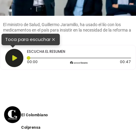
El ministro de Salud, Guillermo Jaramillo, ha usado el lío con los
medicamentos en el país para insistir en la necesidad de la reforma a
la salud. FOTO COLPRENSA
×
Toca para escuchar
ESCUCHA EL RESUMEN
Tiempo transcurrido: 0 segundos
Du
00:00
00:47
El Colombiano
Colprensa