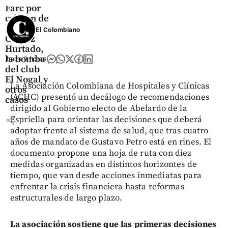
Farc por
crimen de
Álvaro
El Colombiano
Gómez
Hurtado,
la bomba
hace 9 horas
del club
El Nogal y
La Asociación Colombiana de Hospitales y Clínicas
otros
(ACHC) presentó un decálogo de recomendaciones
casos
dirigido al Gobierno electo de Abelardo de la
share
Espriella para orientar las decisiones que deberá
adoptar frente al sistema de salud, que tras cuatro
años de mandato de Gustavo Petro está en rines. El
documento propone una hoja de ruta con diez
medidas organizadas en distintos horizontes de
tiempo, que van desde acciones inmediatas para
enfrentar la crisis financiera hasta reformas
estructurales de largo plazo.
La asociación sostiene que las primeras decisiones