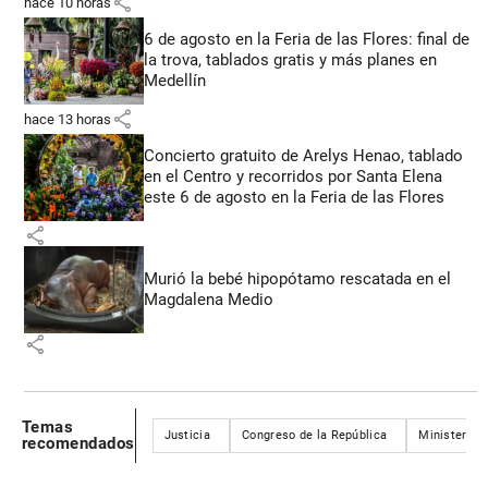
share
hace 10 horas
6 de agosto en la Feria de las Flores: final de
la trova, tablados gratis y más planes en
Medellín
share
hace 13 horas
Concierto gratuito de Arelys Henao, tablado
en el Centro y recorridos por Santa Elena
este 6 de agosto en la Feria de las Flores
share
Murió la bebé hipopótamo rescatada en el
Magdalena Medio
share
Temas
Justicia
Congreso de la República
Ministerio 
recomendados