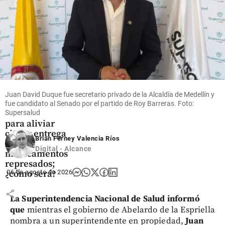
share
Salud
MinSalud
designada
Juan David Duque fue secretario privado de la Alcaldía de Medellín y
anunció plan
fue candidato al Senado por el partido de Roy Barreras. Foto:
de choque
Supersalud
para aliviar
citas y entrega
Brian Ferney Valencia Ríos
de
Digital - Alcance
medicamentos
represados;
06 de agosto de 2026
¿cómo será?
share
La Superintendencia Nacional de Salud informó
que
mientras el gobierno de Abelardo de la Espriella
nombra a un superintendente en propiedad,
Juan