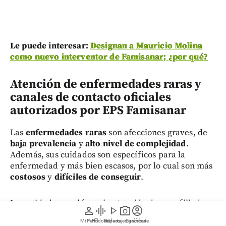
Le puede interesar:
Designan a Mauricio Molina
como nuevo interventor de Famisanar; ¿por qué?
Atención de enfermedades raras y
canales de contacto oficiales
autorizados por EPS Famisanar
Las
enfermedades raras
son afecciones graves, de
baja prevalencia
y
alto nivel de complejidad
.
Además, sus cuidados son específicos para la
enfermedad y más bien escasos, por lo cual son más
costosos
y
difíciles de conseguir
.
La entidad recordó que la atención de sus afiliados
person
graphic_eq
play_arrow
photo_camera
account_circle
con ese diagnóstico
se coordina exclusivamente a
Mi Perfil
Pódcast
Reportajes gráficos
Videos
Suscríbete
través de la red prestadora autorizada
.