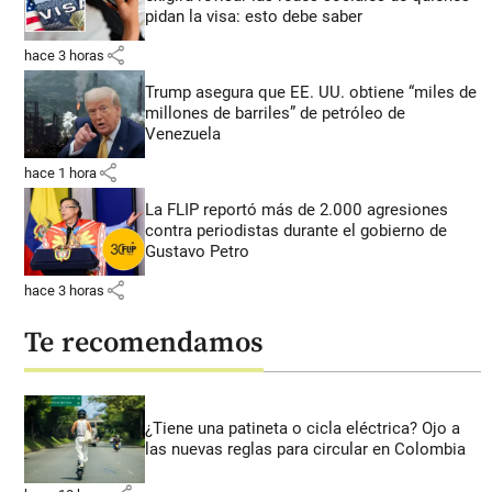
pidan la visa: esto debe saber
share
hace 3 horas
Trump asegura que EE. UU. obtiene “miles de
millones de barriles” de petróleo de
Venezuela
share
hace 1 hora
La FLIP reportó más de 2.000 agresiones
contra periodistas durante el gobierno de
Gustavo Petro
share
hace 3 horas
Te recomendamos
¿Tiene una patineta o cicla eléctrica? Ojo a
las nuevas reglas para circular en Colombia