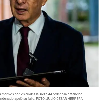
s motivos por los cuales la jueza 44 ordenó la detención
l condenado apeló su fallo. FOTO: JULIO CÉSAR HERRERA