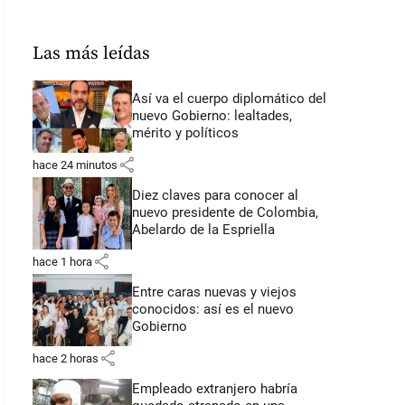
Las más leídas
Así va el cuerpo diplomático del
nuevo Gobierno: lealtades,
mérito y políticos
share
hace 24 minutos
Diez claves para conocer al
nuevo presidente de Colombia,
Abelardo de la Espriella
share
hace 1 hora
Entre caras nuevas y viejos
conocidos: así es el nuevo
Gobierno
share
hace 2 horas
Empleado extranjero habría