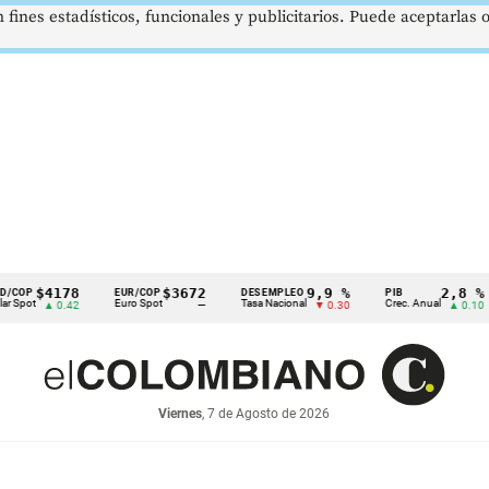
 fines estadísticos, funcionales y publicitarios. Puede aceptarlas
$4178
$3672
9,9 %
2,8 %
EUR/COP
DESEMPLEO
PIB
T
Euro Spot
Tasa Nacional
Crec. Anual
Ta
▲ 0.42
—
▼ 0.30
▲ 0.10
Viernes
, 7 de Agosto de 2026