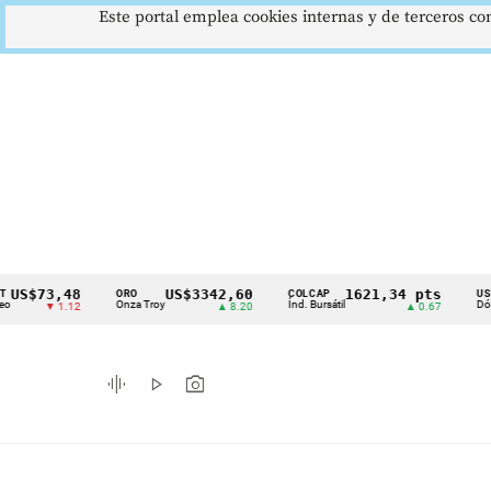
Este portal emplea cookies internas y de terceros con
73,48
US$3342,60
1621,34 pts
ORO
COLCAP
USD/COP
Cintillo
Onza Troy
Índ. Bursátil
Dólar Spot
▼ 1.12
▲ 8.20
▲ 0.67
de
indicadores
graphic_eq
play_arrow
photo_camera
económicos
Colombia