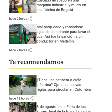
quedado atrapado en una
máquina industrial y murió en
una fábrica de Bogotá
share
hace 2 horas
Mal parqueado y robándose
agua de un hidrante para lavar el
bus: Así fue la sanción a un
conductor en Medellín
share
hace 2 horas
Te recomendamos
¿Tiene una patineta o cicla
eléctrica? Ojo a las nuevas
reglas para circular en Colombia
share
hace 12 horas
6 de agosto en la Feria de las
Flores: final de la trova, tablados