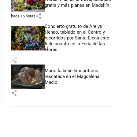
gratis y más planes en Medellín
share
hace 15 horas
Concierto gratuito de Arelys
Henao, tablado en el Centro y
recorridos por Santa Elena este
6 de agosto en la Feria de las
Flores
share
Murió la bebé hipopótamo
rescatada en el Magdalena
Medio
share