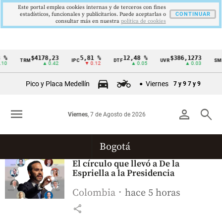
Este portal emplea cookies internas y de terceros con fines
estadísticos, funcionales y publicitarios. Puede aceptarlas o
CONTINUAR
consultar más en nuestra
politica de cookies
%
$4178,23
5,81 %
12,48 %
$386,1273
TRM
IPC
DTF
UVR
SMM
Cintillo
10
▲ 0.42
▼ 0.12
▲ 0.05
▲ 0.03
de
Pico y Placa Medellín
Viernes
7 y 9
7 y 9
indicadores
económicos
menu
person
search
Viernes
, 7 de Agosto de 2026
Colombia
Bogotá
El círculo que llevó a De la
Espriella a la Presidencia
Colombia
hace 5 horas
share