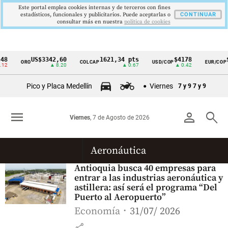
Este portal emplea cookies internas y de terceros con fines
estadísticos, funcionales y publicitarios. Puede aceptarlas o
CONTINUAR
consultar más en nuestra
politica de cookies
48
US$3342,60
1621,34 pts
$4178
$
ORO
COLCAP
USD/COP
EUR/COP
Cintillo
12
▲ 8.20
▲ 0.67
▲ 0.42
de
Pico y Placa Medellín
Viernes
7 y 9
7 y 9
indicadores
económicos
menu
person
search
Viernes
, 7 de Agosto de 2026
Colombia
Aeronáutica
Antioquia busca 40 empresas para
entrar a las industrias aeronáutica y
astillera: así será el programa “Del
Puerto al Aeropuerto”
Economía
31/07/ 2026
share