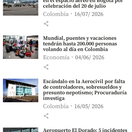
en el espacio aéreo en Bogotá por
celebración del 20 de julio
Colombia
16/07/ 2026
share
Mundial, puentes y vacaciones
tendrán hasta 200.000 personas
volando al día en Colombia
Economía
04/06/ 2026
share
Escándalo en la Aerocivil por falta
de controladores, sobresueldos y
presunto nepotismo; Procuraduría
investiga
Colombia
16/05/ 2026
share
Aeropuerto El Dorado: 5 incidentes