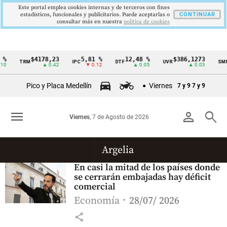
Este portal emplea cookies internas y de terceros con fines
estadísticos, funcionales y publicitarios. Puede aceptarlas o
CONTINUAR
consultar más en nuestra
politica de cookies
%
$4178,23
5,81 %
12,48 %
$386,1273
TRM
IPC
DTF
UVR
SMM
Cintillo
0
▲ 0.42
▼ 0.12
▲ 0.05
▲ 0.03
de
Pico y Placa Medellín
Viernes
7 y 9
7 y 9
indicadores
económicos
menu
person
search
Viernes
, 7 de Agosto de 2026
Colombia
Argelia
En casi la mitad de los países donde
se cerrarán embajadas hay déficit
comercial
Economía
28/07/ 2026
share