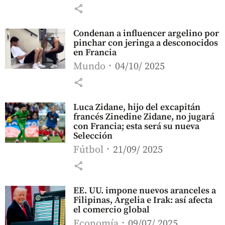
share
Condenan a influencer argelino por
pinchar con jeringa a desconocidos
en Francia
Mundo
04/10/ 2025
share
Luca Zidane, hijo del excapitán
francés Zinedine Zidane, no jugará
con Francia; esta será su nueva
Selección
Fútbol
21/09/ 2025
share
EE. UU. impone nuevos aranceles a
Filipinas, Argelia e Irak: así afecta
el comercio global
Economía
09/07/ 2025