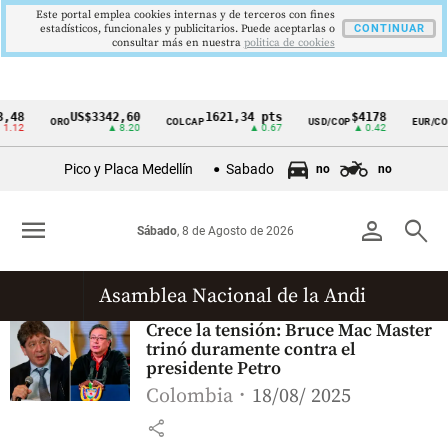
Este portal emplea cookies internas y de terceros con fines
estadísticos, funcionales y publicitarios. Puede aceptarlas o
CONTINUAR
consultar más en nuestra
politica de cookies
,48
US$3342,60
1621,34 pts
$4178
ORO
COLCAP
USD/COP
EUR/COP
Cintillo
.12
▲ 8.20
▲ 0.67
▲ 0.42
de
Pico y Placa Medellín
Sabado
no
no
indicadores
económicos
menu
person
search
Sábado
, 8 de Agosto de 2026
Colombia
Asamblea Nacional de la Andi
Crece la tensión: Bruce Mac Master
trinó duramente contra el
presidente Petro
Colombia
18/08/ 2025
share