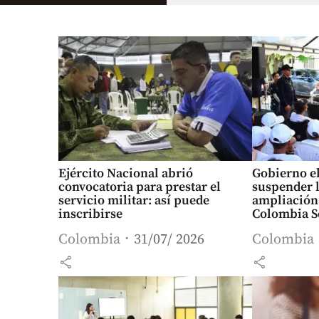
Ejército Nacional abrió
Gobierno el
convocatoria para prestar el
suspender l
servicio militar: así puede
ampliación
inscribirse
Colombia So
ministro E
Colombia
31/07/ 2026
Colombia
share
share