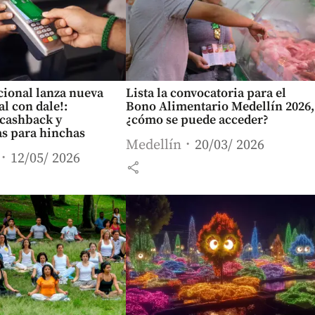
cional lanza nueva
Lista la convocatoria para el
ial con dale!:
Bono Alimentario Medellín 2026,
 cashback y
¿cómo se puede acceder?
as para hinchas
Medellín
20/03/ 2026
12/05/ 2026
share