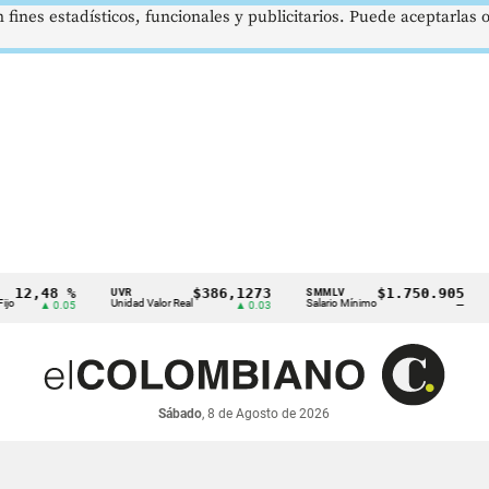
 fines estadísticos, funcionales y publicitarios. Puede aceptarlas
,48 %
$386,1273
$1.750.905
UVR
SMMLV
BRE
Unidad Valor Real
Salario Mínimo
Petr
▲ 0.05
▲ 0.03
—
Sábado
, 8 de Agosto de 2026