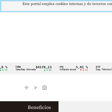
Este portal emplea cookies internas y de terceros con
$4178,23
5,81 %
12
TRM
IPC
DTF
Cintillo
Tasa Rep. Moneda
Inflación anual
Dep. Término Fijo
▲ 0.42
▼ 0.12
de
indicadores
graphic_eq
play_arrow
photo_camera
económicos
Colombia
Beneficios