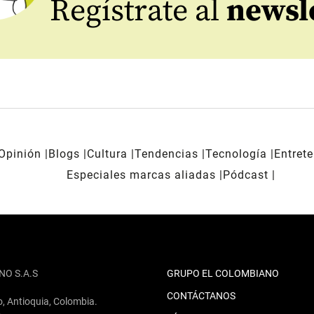
Regístrate al
newsl
Opinión
Blogs
Cultura
Tendencias
Tecnología
Entret
Especiales marcas aliadas
Pódcast
NO S.A.S
GRUPO EL COLOMBIANO
CONTÁCTANOS
o, Antioquia, Colombia.