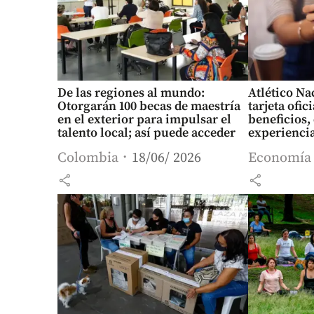
De las regiones al mundo:
Atlético Na
Otorgarán 100 becas de maestría
tarjeta ofic
en el exterior para impulsar el
beneficios,
talento local; así puede acceder
experienci
Colombia
18/06/ 2026
Economía
share
share