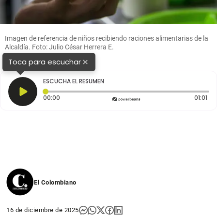
Imagen de referencia de niños recibiendo raciones alimentarias de la
Alcaldía. Foto: Julio César Herrera E.
×
Toca para escuchar
ESCUCHA EL RESUMEN
Tiempo transcurrido: 0 segundos
Dur
00:00
01:01
El Colombiano
16 de diciembre de 2025