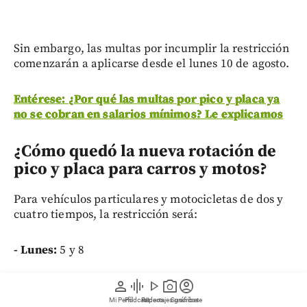
Sin embargo, las multas por incumplir la restricción
comenzarán a aplicarse desde el lunes 10 de agosto.
Entérese: ¿Por qué las multas por pico y placa ya
no se cobran en salarios mínimos? Le explicamos
¿Cómo quedó la nueva rotación de
pico y placa para carros y motos?
Para vehículos particulares y motocicletas de dos y
cuatro tiempos, la restricción será:
- Lunes:
5 y 8
person
graphic_eq
play_arrow
photo_camera
account_circle
Mi Perfil
Pódcast
Reportajes gráficos
Videos
Suscríbete