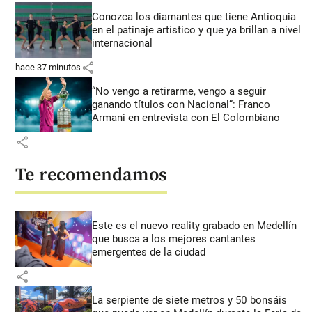
Conozca los diamantes que tiene Antioquia
en el patinaje artístico y que ya brillan a nivel
internacional
share
hace 37 minutos
“No vengo a retirarme, vengo a seguir
ganando títulos con Nacional”: Franco
Armani en entrevista con El Colombiano
share
Te recomendamos
Este es el nuevo reality grabado en Medellín
que busca a los mejores cantantes
emergentes de la ciudad
share
La serpiente de siete metros y 50 bonsáis