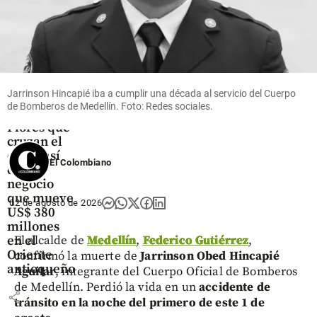
share
Jarrinson Hincapié iba a cumplir una década al servicio del Cuerpo
Oriente
de Bomberos de Medellín. Foto: Redes sociales.
Antioqueño
Flores que
cruzan el
cielo: así
El Colombiano
es el
negocio
que mueve
02 de agosto de 2026
US$ 380
millones
en el
El alcalde de
Medellín
,
Federico Gutiérrez
,
Oriente
confirmó la muerte de
Jarrinson Obed Hincapié
antioqueño
Aguilar
, integrante del Cuerpo Oficial de Bomberos
de Medellín. Perdió la vida en un
accidente de
share
tránsito en la noche del primero de este 1 de