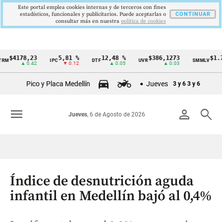
Este portal emplea cookies internas y de terceros con fines
estadísticos, funcionales y publicitarios. Puede aceptarlas o
CONTINUAR
consultar más en nuestra
politica de cookies
178,23
5,81 %
12,48 %
$386,1273
$1.750.9
IPC
DTF
UVR
SMMLV
Cintillo
▲ 0.42
▼ 0.12
▲ 0.05
▲ 0.03
de
Pico y Placa Medellín
Jueves
3 y 6
3 y 6
indicadores
económicos
menu
person
search
Jueves
, 6 de Agosto de 2026
Colombia
Índice de desnutrición aguda
infantil en Medellín bajó al 0,4%