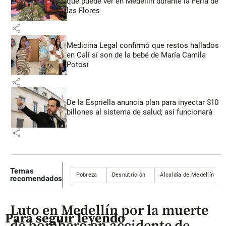
que puede ver en Medellín durante la Feria de
las Flores
share
Medicina Legal confirmó que restos hallados
en Cali sí son de la bebé de María Camila
Potosí
share
De la Espriella anuncia plan para inyectar $10
billones al sistema de salud; así funcionará
share
Temas
Pobreza
Desnutrición
Alcaldía de Medellín
recomendados
Luto en Medellín por la muerte
Para seguir leyendo
de bombero en accidente de