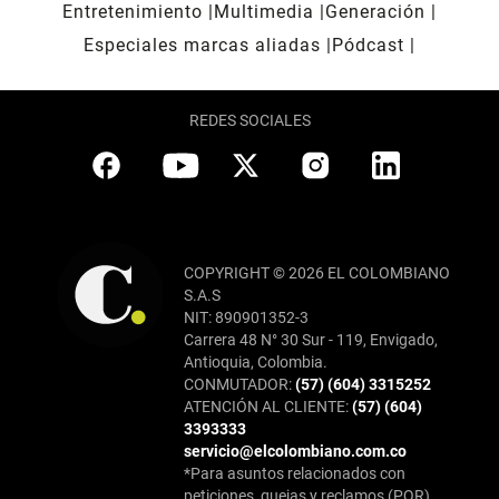
Entretenimiento
Multimedia
Generación
Especiales marcas aliadas
Pódcast
REDES SOCIALES
COPYRIGHT © 2026 EL COLOMBIANO
S.A.S
NIT: 890901352-3
Carrera 48 N° 30 Sur - 119, Envigado,
Antioquia, Colombia.
CONMUTADOR:
(57) (604) 3315252
ATENCIÓN AL CLIENTE:
(57) (604)
3393333
servicio@elcolombiano.com.co
*Para asuntos relacionados con
peticiones, quejas y reclamos (PQR),