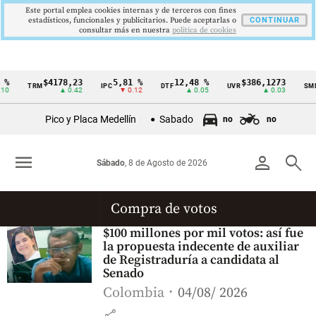
Este portal emplea cookies internas y de terceros con fines
estadísticos, funcionales y publicitarios. Puede aceptarlas o
CONTINUAR
consultar más en nuestra
politica de cookies
%
$4178,23
5,81 %
12,48 %
$386,1273
TRM
IPC
DTF
UVR
SMM
Cintillo
0
▲ 0.42
▼ 0.12
▲ 0.05
▲ 0.03
de
Pico y Placa Medellín
Sabado
no
no
indicadores
económicos
menu
person
search
Sábado
, 8 de Agosto de 2026
Colombia
Compra de votos
$100 millones por mil votos: así fue
la propuesta indecente de auxiliar
de Registraduría a candidata al
Senado
Colombia
04/08/ 2026
share