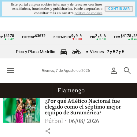
Este portal emplea cookies internas y de terceros con fines
estadísticos, funcionales y publicitarios. Puede aceptarlas o
CONTINUAR
consultar más en nuestra
politica de cookies
$4178
$3672
9,9 %
2,8 %
$4178,23
P
EUR/COP
DESEMPLEO
PIB
TRM
Cintillo
▲ 0.42
—
▼ 0.30
▲ 0.10
▲ 0.42
de
Pico y Placa Medellín
Viernes
7 y 9
7 y 9
indicadores
económicos
menu
person
search
Viernes
, 7 de Agosto de 2026
Colombia
Flamengo
¿Por qué Atlético Nacional fue
elegido como el séptimo mejor
equipo de Suramérica?
Fútbol
06/08/ 2026
share