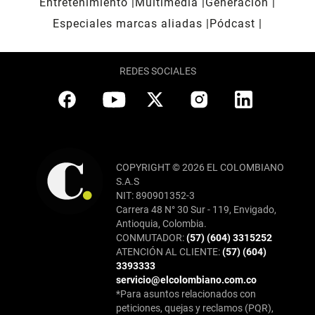
Entretenimiento
Multimedia
Generación
Especiales marcas aliadas
Pódcast
REDES SOCIALES
COPYRIGHT © 2026 EL COLOMBIANO
S.A.S
NIT: 890901352-3
Carrera 48 N° 30 Sur - 119, Envigado,
Antioquia, Colombia.
CONMUTADOR:
(57) (604) 3315252
ATENCIÓN AL CLIENTE:
(57) (604)
3393333
servicio@elcolombiano.com.co
*Para asuntos relacionados con
peticiones, quejas y reclamos (PQR),