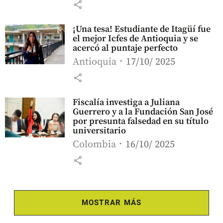
share
¡Una tesa! Estudiante de Itagüí fue
el mejor Icfes de Antioquia y se
acercó al puntaje perfecto
Antioquia
17/10/ 2025
share
Fiscalía investiga a Juliana
Guerrero y a la Fundación San José
por presunta falsedad en su título
universitario
Colombia
16/10/ 2025
share
MOSTRAR MÁS