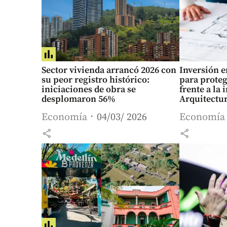
Sector vivienda arrancó 2026 con
Inversión e
su peor registro histórico:
para proteg
iniciaciones de obra se
frente a la 
desplomaron 56%
Arquitectur
Economía
04/03/ 2026
Economía
share
share