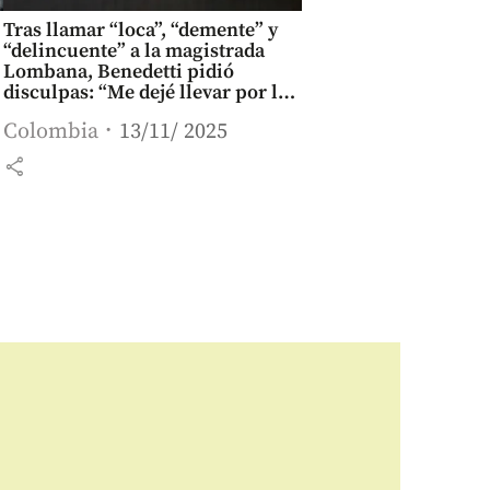
Tras llamar “loca”, “demente” y
“delincuente” a la magistrada
Lombana, Benedetti pidió
disculpas: “Me dejé llevar por la
ira”
Colombia
13/11/ 2025
share