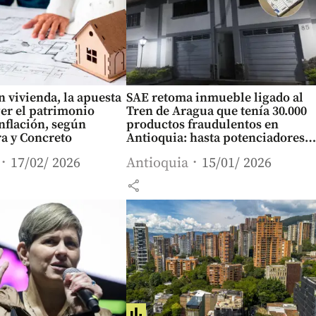
n vivienda, la apuesta
SAE retoma inmueble ligado al
er el patrimonio
Tren de Aragua que tenía 30.000
inflación, según
productos fraudulentos en
a y Concreto
Antioquia: hasta potenciadores
sexuales encontraron
17/02/ 2026
Antioquia
15/01/ 2026
share