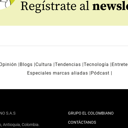
Regístrate al
newsl
Opinión
Blogs
Cultura
Tendencias
Tecnología
Entret
Especiales marcas aliadas
Pódcast
NO S.A.S
GRUPO EL COLOMBIANO
CONTÁCTANOS
o, Antioquia, Colombia.