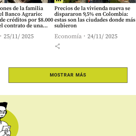
ones de la familia
Precios de la vivienda nueva se
el Banco Agrario:
dispararon 9,5% en Colombia:
 de créditos por $8.000
estas son las ciudades donde más
el contrato de una
subieron
r diez años
25/11/ 2025
Economía
24/11/ 2025
share
MOSTRAR MÁS