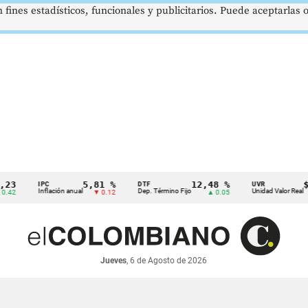
 fines estadísticos, funcionales y publicitarios. Puede aceptarlas
5,81 %
12,48 %
$386
IPC
DTF
UVR
Inflación anual
Dep. Término Fijo
Unidad Valor Real
▼ 0.12
▲ 0.05
Jueves
, 6 de Agosto de 2026