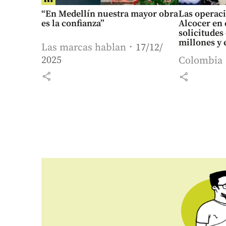
“En Medellín nuestra mayor obra
Las operaci
es la confianza”
Alcocer en 
solicitudes
millones y 
Las marcas hablan
17/12/
sucursal po
2025
Colombia
share
share