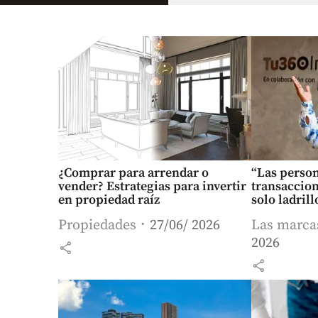
¿Comprar para arrendar o
“Las perso
vender? Estrategias para invertir
transaccion
en propiedad raíz
solo ladrill
Propiedades
27/06/ 2026
Las marca
2026
share
share