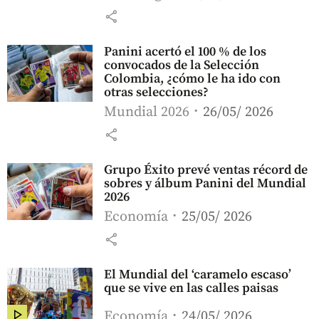
share
Panini acertó el 100 % de los
convocados de la Selección
Colombia, ¿cómo le ha ido con
otras selecciones?
Mundial 2026
26/05/ 2026
share
Grupo Éxito prevé ventas récord de
sobres y álbum Panini del Mundial
2026
Economía
25/05/ 2026
share
El Mundial del ‘caramelo escaso’
que se vive en las calles paisas
Economía
24/05/ 2026