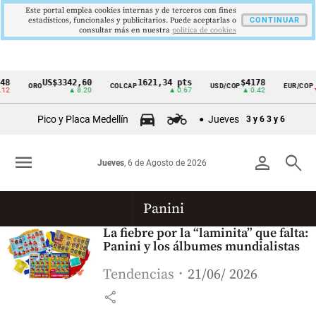
Este portal emplea cookies internas y de terceros con fines
estadísticos, funcionales y publicitarios. Puede aceptarlas o
CONTINUAR
consultar más en nuestra
politica de cookies
8
US$3342,60
1621,34 pts
$4178
$
ORO
COLCAP
USD/COP
EUR/COP
Cintillo
2
▲ 8.20
▲ 0.67
▲ 0.42
▼ 
de
Pico y Placa Medellín
Jueves
3 y 6
3 y 6
indicadores
económicos
menu
person
search
Jueves
, 6 de Agosto de 2026
Colombia
Panini
La fiebre por la
“laminita” que falta:
Panini y los álbumes mundialistas
Tendencias
21/06/ 2026
share