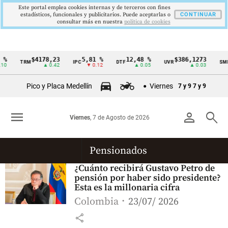
Este portal emplea cookies internas y de terceros con fines
estadísticos, funcionales y publicitarios. Puede aceptarlas o
CONTINUAR
consultar más en nuestra
politica de cookies
%
$4178,23
5,81 %
12,48 %
$386,1273
TRM
IPC
DTF
UVR
SMM
Cintillo
0
▲ 0.42
▼ 0.12
▲ 0.05
▲ 0.03
de
Pico y Placa Medellín
Viernes
7 y 9
7 y 9
indicadores
económicos
menu
person
search
Viernes
, 7 de Agosto de 2026
Colombia
Pensionados
¿Cuánto recibirá Gustavo Petro de
pensión por haber sido presidente?
Esta es la millonaria cifra
Colombia
23/07/ 2026
share