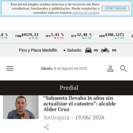
Este portal emplea cookies internas y de terceros con fines
estadísticos, funcionales y publicitarios. Puede aceptarlas o
CONTINUAR
consultar más en nuestra
politica de cookies
8 %
$4178,23
5,81 %
12,48 %
$386,1273
TRM
IPC
DTF
UVR
S
Cintillo
0.10
▲ 0.42
▼ 0.12
▲ 0.05
▲ 0.03
de
Pico y Placa Medellín
Sabado
no
no
indicadores
económicos
menu
person
search
Sábado
, 8 de Agosto de 2026
Colombia
Predial
“Sabaneta llevaba 16 años sin
actualizar el catastro”: alcalde
Alder Cruz
Antioquia
19/06/ 2026
share