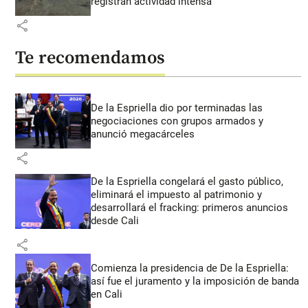
registran actividad intensa
share
Te recomendamos
De la Espriella dio por terminadas las
negociaciones con grupos armados y
anunció megacárceles
share
De la Espriella congelará el gasto público,
eliminará el impuesto al patrimonio y
desarrollará el fracking: primeros anuncios
desde Cali
share
Comienza la presidencia de De la Espriella:
así fue el juramento y la imposición de banda
en Cali