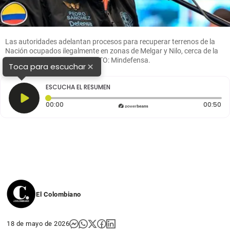
Las autoridades adelantan procesos para recuperar terrenos de la
Nación ocupados ilegalmente en zonas de Melgar y Nilo, cerca de la
base militar de Tolemaida. FOTO: Mindefensa.
×
Toca para escuchar
ESCUCHA EL RESUMEN
Tiempo transcurrido: 0 segundos
Du
00:00
00:50
El Colombiano
18 de mayo de 2026