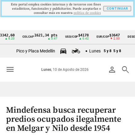
Este portal emplea cookies internas y de terceros con fines
estadísticos, funcionales y publicitarios. Puede aceptarlas o
CONTINUAR
consultar más en nuestra
politica de cookies
60
1621,34 pts
$4178
$3647
COLCAP
USD/COP
EUR/COP
DESEMPLEO
Cintillo
.20
▲ 0.67
▲ 0.42
▼ 2.00
de
Pico y Placa Medellín
Lunes
5 y 8
5 y 8
indicadores
económicos
menu
person
search
Lunes
, 10 de Agosto de 2026
Colombia
Mindefensa busca recuperar
predios ocupados ilegalmente
en Melgar y Nilo desde 1954