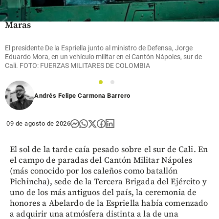
de
Anthony
Maras
hace 14
share
El presidente De la Espriella junto al ministro de Defensa, Jorge
horas
Eduardo Mora, en un vehículo militar en el Cantón Nápoles, sur de
Cali. FOTO: FUERZAS MILITARES DE COLOMBIA
1
2
Andrés Felipe Carmona Barrero
09 de agosto de 2026
El sol de la tarde caía pesado sobre el sur de Cali. En
el campo de paradas del Cantón Militar Nápoles
(más conocido por los caleños como batallón
Pichincha), sede de la Tercera Brigada del Ejército y
uno de los más antiguos del país, la ceremonia de
honores a Abelardo de la Espriella había comenzado
a adquirir una atmósfera distinta a la de una