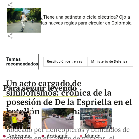
share
¿Tiene una patineta o cicla eléctrica? Ojo a
las nuevas reglas para circular en Colombia
share
Temas
Restitución de tierras
Ministerio de Defensa
M
recomendados
Un acto cargado de
Para seguir leyendo
simbolismos: crónica de la
posesión de De la Espriella en el
batallón Pichincha de Cali
Rodeado por helicópteros y blindados de
Antioquia
Antioquia
Mundo
combate en el campo de paradas, el