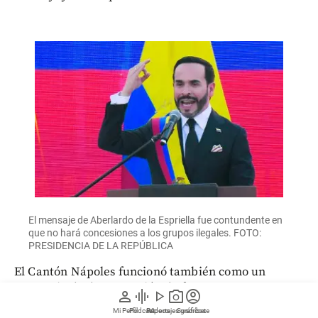
El mensaje de Aberlardo de la Espriella fue contundente en
que no hará concesiones a los grupos ilegales. FOTO:
PRESIDENCIA DE LA REPÚBLICA
El Cantón Nápoles funcionó también como un
escenario de demostración de fuerza y guerra.
person
graphic_eq
play_arrow
photo_camera
account_circle
Helicópteros Black Hawk, vehículos acorazados de
Mi Perfil
Pódcast
Reportajes gráficos
Videos
Suscríbete