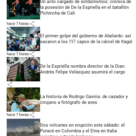
Un acto cargado de simbolismos: crónica de
la posesión de De la Espriella en el batallón
Pichincha de Cali
share
hace 7 horas
El primer golpe del gobierno de Abelardo: así
sacaron a los 117 capos de la cárcel de Itagüí
share
hace 7 horas
De la Espriella nombra director de la Dian:
Andrés Felipe Velásquez asumirá el cargo
share
La historia de Rodrigo Gaviria: de cazador y
cirujano a fotógrafo de aves
share
hace 7 horas
Dos volcanes en erupción este sábado: el
Puracé en Colombia y el Etna en Italia