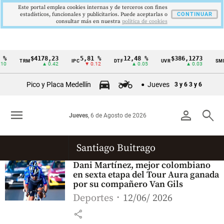
Este portal emplea cookies internas y de terceros con fines
estadísticos, funcionales y publicitarios. Puede aceptarlas o
CONTINUAR
consultar más en nuestra
politica de cookies
%
$4178,23
5,81 %
12,48 %
$386,1273
TRM
IPC
DTF
UVR
SMM
Cintillo
0
▲ 0.42
▼ 0.12
▲ 0.05
▲ 0.03
de
Pico y Placa Medellín
Jueves
3 y 6
3 y 6
indicadores
económicos
menu
person
search
Jueves
, 6 de Agosto de 2026
Colombia
Santiago Buitrago
Dani Martínez, mejor colombiano
en sexta etapa del Tour Aura ganada
por su compañero Van Gils
Deportes
12/06/ 2026
share