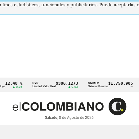
 fines estadísticos, funcionales y publicitarios. Puede aceptarlas
12,48 %
$386,1273
$1.750.905
UVR
SMMLV
o
Unidad Valor Real
Salario Mínimo
▲ 0.05
▲ 0.03
—
Sábado
, 8 de Agosto de 2026