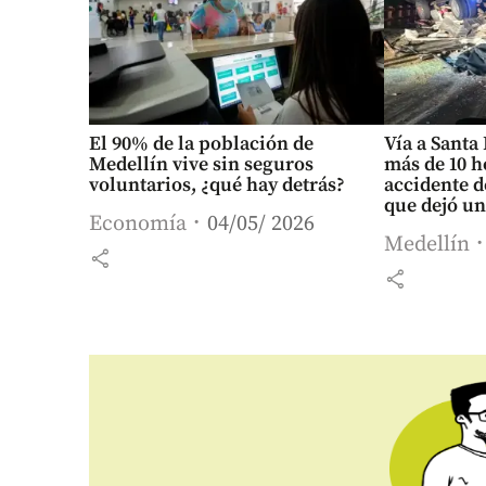
El 90% de la población de
Vía a Santa
Medellín vive sin seguros
más de 10 h
voluntarios, ¿qué hay detrás?
accidente d
que dejó u
Economía
04/05/ 2026
Medellín
share
share