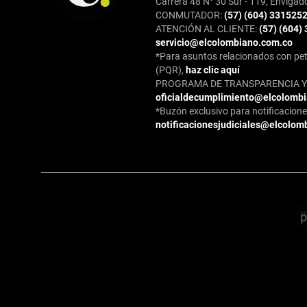
Carrera 48 N° 30 Sur - 119, Envigad
CONMUTADOR:
(57) (604) 331525
ATENCIÓN AL CLIENTE:
(57) (604)
servicio@elcolombiano.com.co
*Para asuntos relacionados con pet
(PQR),
haz clic aquí
PROGRAMA DE TRANSPARENCIA Y 
oficialdecumplimiento@elcolomb
*Buzón exclusivo para notificaciones
notificacionesjudiciales@elcolom