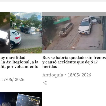
Hay movilidad
Bus se habría quedado sin frenos
la Av. Regional, a la
y causó accidente que dejó 17
afit, por volcamiento
heridos
Antioquia
18/05/ 2026
17/06/ 2026
share