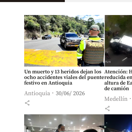
Un muerto y 13 heridos dejan los
Atención: 
ocho accidentes viales del puente
reducida en 
festivo en Antioquia
altura de E
de camión
Antioquia
30/06/ 2026
Medellín
share
share