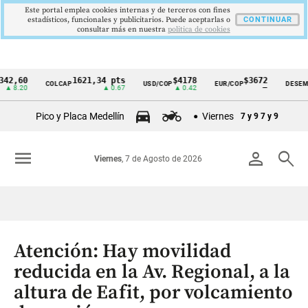
Este portal emplea cookies internas y de terceros con fines
estadísticos, funcionales y publicitarios. Puede aceptarlas o
CONTINUAR
consultar más en nuestra
politica de cookies
0
1621,34 pts
$4178
$3672
9
COLCAP
USD/COP
EUR/COP
DESEMPLEO
Cintillo
0
▲ 0.67
▲ 0.42
—
▼
de
Pico y Placa Medellín
Viernes
7 y 9
7 y 9
indicadores
económicos
menu
person
search
Viernes
, 7 de Agosto de 2026
Colombia
Atención: Hay movilidad
reducida en la Av. Regional, a la
altura de Eafit, por volcamiento