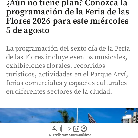
¿Aún no tiene plan? Conozca la
programación de la Feria de las
Flores 2026 para este miércoles
5 de agosto
La programación del sexto día de la Feria
de las Flores incluye eventos musicales,
exhibiciones florales, recorridos
turísticos, actividades en el Parque Arví,
ferias comerciales y espacios culturales
en diferentes sectores de la ciudad.
person
graphic_eq
play_arrow
photo_camera
account_circle
Mi Perfil
Pódcast
Reportajes gráficos
Videos
Suscríbete