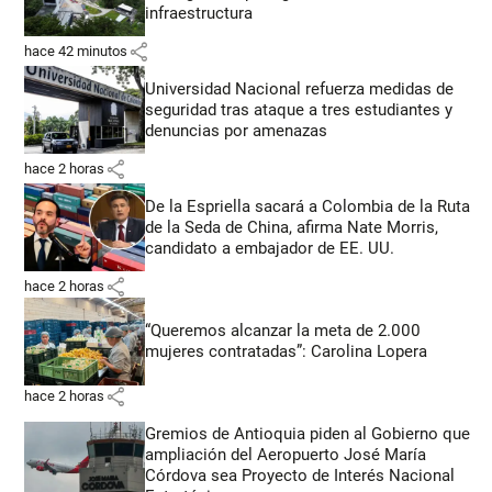
infraestructura
share
hace 42 minutos
Universidad Nacional refuerza medidas de
seguridad tras ataque a tres estudiantes y
denuncias por amenazas
share
hace 2 horas
De la Espriella sacará a Colombia de la Ruta
de la Seda de China, afirma Nate Morris,
candidato a embajador de EE. UU.
share
hace 2 horas
“Queremos alcanzar la meta de 2.000
mujeres contratadas”: Carolina Lopera
share
hace 2 horas
Gremios de Antioquia piden al Gobierno que
ampliación del Aeropuerto José María
Córdova sea Proyecto de Interés Nacional