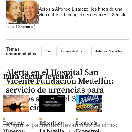
Adiós a Alfonso Lizarazo: los hitos de una
vida entre el humor, el secuestro y el Senado
share
hace 10 horas
Temas
Vías
Universidad Eafit
Noticias Medellín
recomendados
Alerta en el Hospital San
Para seguir leyendo
Vicente Fundación Medellín:
servicio de urgencias para
adultos supera el 300% de
saturación
Economía
Editoriales
Economía
Algunos pacientes llevan más de cinco
Mineros
La batalla
Ecopetrol