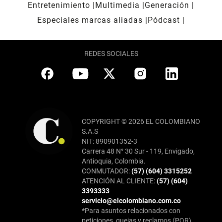
Entretenimiento
Multimedia
Generación
Especiales marcas aliadas
Pódcast
REDES SOCIALES
COPYRIGHT © 2026 EL COLOMBIANO
S.A.S
NIT: 890901352-3
Carrera 48 N° 30 Sur - 119, Envigado,
Antioquia, Colombia.
CONMUTADOR:
(57) (604) 3315252
ATENCIÓN AL CLIENTE:
(57) (604)
3393333
servicio@elcolombiano.com.co
*Para asuntos relacionados con
peticiones, quejas y reclamos (PQR),