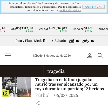
Este portal emplea cookies internas y de terceros con fines
estadísticos, funcionales y publicitarios. Puede aceptarlas o
CONTINUAR
consultar más en nuestra
politica de cookies
48
US$3342,60
1621,34 pts
$4178
ORO
COLCAP
USD/COP
EUR/COP
Cintillo
.12
▲ 8.20
▲ 0.67
▲ 0.42
de
Pico y Placa Medellín
Sabado
no
no
indicadores
económicos
menu
person
search
Sábado
, 8 de Agosto de 2026
Colombia
tragedia
Tragedia en el fútbol: jugador
murió tras ser alcanzado por un
rayo durante un partido; 12 heridos
Fútbol
06/08/ 2026
share