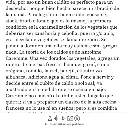
vida, por eso un buen caldito es perfecto para un
despecho, porque bien hecho parece un abracito de
la mamá. Para lograr un buen caldo, consomé,
stock, broth o fondo que es lo mismo, la primera
condición es la caramelización de los vegetales que
deberían ser zanahoria y cebolla, puerro y/o apio;
esa mezcla de vegetales se llama mirepoix. Se
ponen a dorar en una olla muy caliente sin agregar
nada. La teoría de los caldos es de Antoinne
Caremme. Una vez dorados los vegetales, agrega un
ramito de hierbas frescas, bouquet garní, como
orégano, tomillo, laurel, perejil, cilantro y/o
albahaca. Adiciona agua al clima. Pone a hervir y
decide entre el cubito de caldo o solo sal; va
ajustando en la medida que se cocina en bajo.
Caremme no conoció el cubito; usted haga lo que
quiera; si va a preparar un clásico de la alta cocina
francesa no lo use ni en sueños; pero si es comidita
rica para el diario, no lo dude. Puede investigar
person
graphic_eq
play_arrow
photo_camera
account_circle
sobre el cubo de caldo porque lo malo no es el
Mi Perfil
Pódcast
Reportajes gráficos
Videos
Suscríbete
glutamato monosódico sino el exceso de sal. Lo que