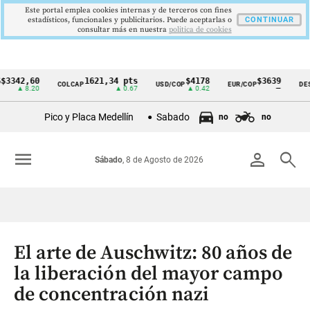
Este portal emplea cookies internas y de terceros con fines
estadísticos, funcionales y publicitarios. Puede aceptarlas o
CONTINUAR
consultar más en nuestra
politica de cookies
,60
1621,34 pts
$4178
$3639
COLCAP
USD/COP
EUR/COP
DESEMPLE
Cintillo
8.20
▲ 0.67
▲ 0.42
—
de
Pico y Placa Medellín
Sabado
no
no
indicadores
económicos
menu
person
search
Sábado
, 8 de Agosto de 2026
Colombia
El arte de Auschwitz: 80 años de
la liberación del mayor campo
de concentración nazi