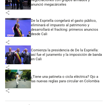
negociaciones con grupos armados y
anunció megacárceles
share
De la Espriella congelará el gasto público,
eliminará el impuesto al patrimonio y
desarrollará el fracking: primeros anuncios
desde Cali
share
Comienza la presidencia de De la Espriella:
así fue el juramento y la imposición de banda
en Cali
share
¿Tiene una patineta o cicla eléctrica? Ojo a
las nuevas reglas para circular en Colombia
share