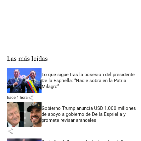
Las más leídas
Lo que sigue tras la posesión del presidente
De la Espriella: “Nadie sobra en la Patria
Milagro”
share
hace 1 hora
Gobierno Trump anuncia USD 1.000 millones
de apoyo a gobierno de De la Espriella y
promete revisar aranceles
share