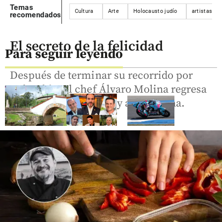
Temas
Cultura
Arte
Holocausto judío
artistas
recomendados
El secreto de la felicidad
Para seguir leyendo
Después de terminar su recorrido por
Colombia, el chef Álvaro Molina regresa
a la plaza de mercado y a la alacena.
Colombia
Colombia
Deportes
¿Qué se
Así va el
Nuevo
celebra el 7 de
cuerpo
susto para
agosto en
diplomático
David
Colombia? La
del nuevo
Alonso, se
fecha que
Gobierno:
cayó en las
marcó el
lealtades,
pruebas
rumbo de la
mérito y
libres de
Independencia
políticos
Moto2 en