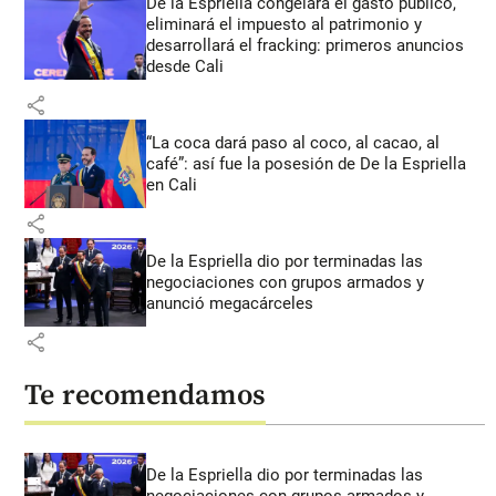
De la Espriella congelará el gasto público,
eliminará el impuesto al patrimonio y
desarrollará el fracking: primeros anuncios
desde Cali
share
“La coca dará paso al coco, al cacao, al
café”: así fue la posesión de De la Espriella
en Cali
share
De la Espriella dio por terminadas las
negociaciones con grupos armados y
anunció megacárceles
share
Te recomendamos
De la Espriella dio por terminadas las