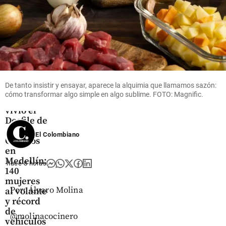
Silverstone
share
share
share
De tanto insistir y ensayar, aparece la alquimia que llamamos sazón:
Cultura
cómo transformar algo simple en algo sublime. FOTO: Magnific.
Así se
vivió el
Desfile de
Autos
El Colombiano
Clásicos
en
Medellín:
hace 8 horas
140
mujeres
Por: Álvaro Molina
al volante
y récord
de
@molinacocinero
vehículos