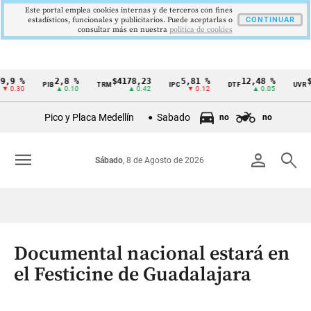
Este portal emplea cookies internas y de terceros con fines
estadísticos, funcionales y publicitarios. Puede aceptarlas o
CONTINUAR
consultar más en nuestra
politica de cookies
,9 %
2,8 %
$4178,23
5,81 %
12,48 %
$3
PIB
TRM
IPC
DTF
UVR
Cintillo
 0.30
▲ 0.10
▲ 0.42
▼ 0.12
▲ 0.05
de
Pico y Placa Medellín
Sabado
no
no
indicadores
económicos
menu
person
search
Sábado
, 8 de Agosto de 2026
Colombia
Documental nacional estará en
el Festicine de Guadalajara