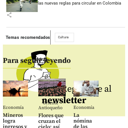
las nuevas reglas para circular en Colombia
share
Temas recomendados
Cultura
Para seguir leyendo
Regístrate al
newsletter
Oriente
Economía
Economía
Antioqueño
Mineros
La
Flores que
logra
nómina
cruzan el
ingresos y
de las
cielo: así