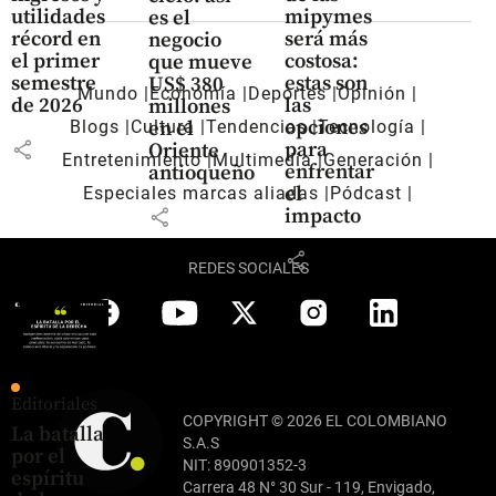
utilidades
mipymes
es el
récord en
será más
negocio
el primer
costosa:
que mueve
semestre
estas son
US$ 380
Mundo
Economía
Deportes
Opinión
de 2026
las
millones
opciones
en el
Blogs
Cultura
Tendencias
Tecnología
share
para
Oriente
Entretenimiento
Multimedia
Generación
enfrentar
antioqueño
el
Especiales marcas aliadas
Pódcast
share
impacto
share
REDES SOCIALES
Editoriales
COPYRIGHT © 2026 EL COLOMBIANO
La batalla
S.A.S
por el
NIT: 890901352-3
espíritu
Carrera 48 N° 30 Sur - 119, Envigado,