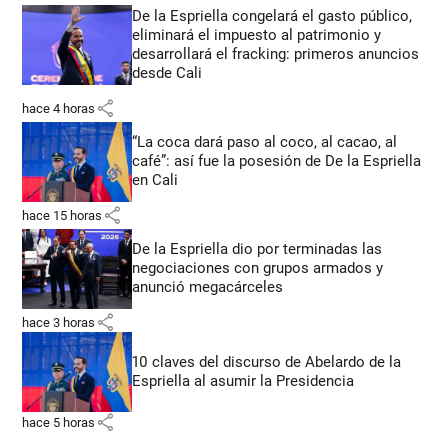
De la Espriella congelará el gasto público,
eliminará el impuesto al patrimonio y
desarrollará el fracking: primeros anuncios
desde Cali
share
hace 4 horas
“La coca dará paso al coco, al cacao, al
café”: así fue la posesión de De la Espriella
en Cali
share
hace 15 horas
De la Espriella dio por terminadas las
negociaciones con grupos armados y
anunció megacárceles
share
hace 3 horas
10 claves del discurso de Abelardo de la
Espriella al asumir la Presidencia
share
hace 5 horas