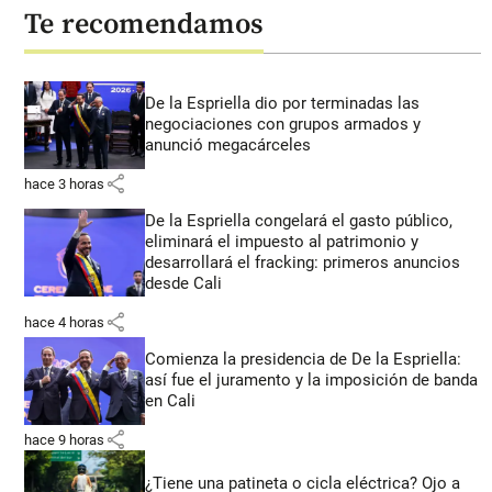
Te recomendamos
De la Espriella dio por terminadas las
negociaciones con grupos armados y
anunció megacárceles
share
hace 3 horas
De la Espriella congelará el gasto público,
eliminará el impuesto al patrimonio y
desarrollará el fracking: primeros anuncios
desde Cali
share
hace 4 horas
Comienza la presidencia de De la Espriella:
así fue el juramento y la imposición de banda
en Cali
share
hace 9 horas
¿Tiene una patineta o cicla eléctrica? Ojo a