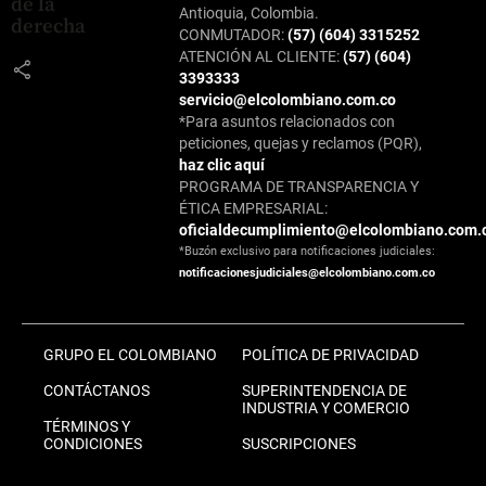
de la
Antioquia, Colombia.
derecha
CONMUTADOR:
(57) (604) 3315252
ATENCIÓN AL CLIENTE:
(57) (604)
share
3393333
servicio@elcolombiano.com.co
*Para asuntos relacionados con
peticiones, quejas y reclamos (PQR),
haz clic aquí
PROGRAMA DE TRANSPARENCIA Y
ÉTICA EMPRESARIAL:
oficialdecumplimiento@elcolombiano.com.
*Buzón exclusivo para notificaciones judiciales:
notificacionesjudiciales@elcolombiano.com.co
GRUPO EL COLOMBIANO
POLÍTICA DE PRIVACIDAD
CONTÁCTANOS
SUPERINTENDENCIA DE
INDUSTRIA Y COMERCIO
TÉRMINOS Y
CONDICIONES
SUSCRIPCIONES