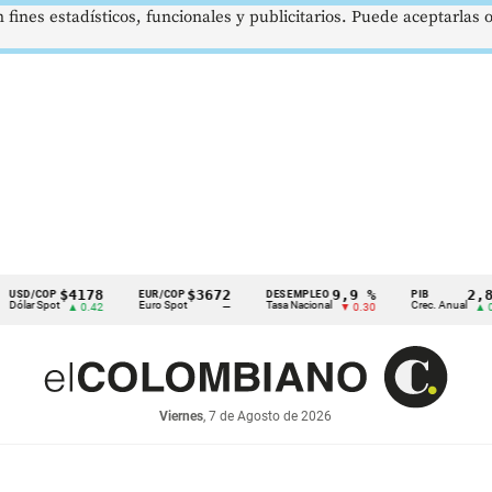
 fines estadísticos, funcionales y publicitarios. Puede aceptarlas
$4178
$3672
9,9 %
2,8 %
OP
EUR/COP
DESEMPLEO
PIB
pot
Euro Spot
Tasa Nacional
Crec. Anual
▲ 0.42
—
▼ 0.30
▲ 0.10
Viernes
, 7 de Agosto de 2026