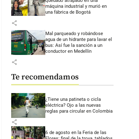
quedado atrapado en una
máquina industrial y murió en
una fábrica de Bogotá
share
Mal parqueado y robándose
agua de un hidrante para lavar el
bus: Así fue la sanción a un
conductor en Medellín
share
Te recomendamos
¿Tiene una patineta o cicla
eléctrica? Ojo a las nuevas
reglas para circular en Colombia
share
6 de agosto en la Feria de las
Flores: final de la trova, tablados