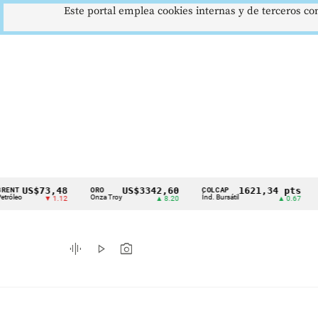
Este portal emplea cookies internas y de terceros con
S$73,48
US$3342,60
1621,34 pts
ORO
COLCAP
USD/C
Cintillo
Onza Troy
Índ. Bursátil
Dólar S
▼ 1.12
▲ 8.20
▲ 0.67
de
indicadores
graphic_eq
play_arrow
photo_camera
económicos
Colombia