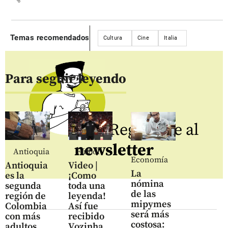
Temas recomendados
Cultura
Cine
Italia
Para seguir leyendo
Regístrate al
newsletter
Antioquia
Fútbol
Economía
Antioquia
Video |
La
es la
¡Como
nómina
segunda
toda una
de las
región de
leyenda!
mipymes
Colombia
Así fue
será más
con más
recibido
costosa:
adultos
Vozinha