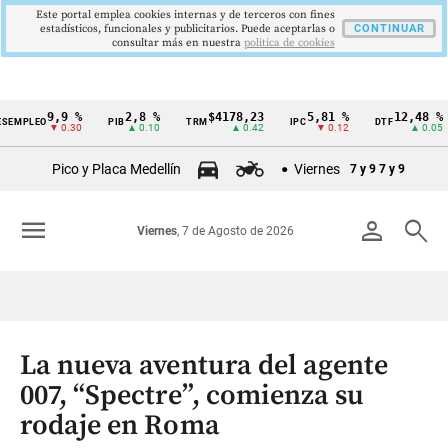
Este portal emplea cookies internas y de terceros con fines
estadísticos, funcionales y publicitarios. Puede aceptarlas o
CONTINUAR
consultar más en nuestra
politica de cookies
9,9 %
2,8 %
$4178,23
5,81 %
12,48 %
EMPLEO
PIB
TRM
IPC
DTF
Cintillo
▼ 0.30
▲ 0.10
▲ 0.42
▼ 0.12
▲ 0.05
de
Pico y Placa Medellín
Viernes
7 y 9
7 y 9
indicadores
económicos
menu
person
search
Viernes
, 7 de Agosto de 2026
Colombia
La nueva aventura del agente
007, “Spectre”, comienza su
rodaje en Roma