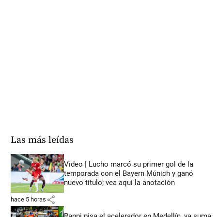
Las más leídas
Video | Lucho marcó su primer gol de la
temporada con el Bayern Múnich y ganó
nuevo título; vea aquí la anotación
share
hace 5 horas
Rappi pisa el acelerador en Medellín, ya suma