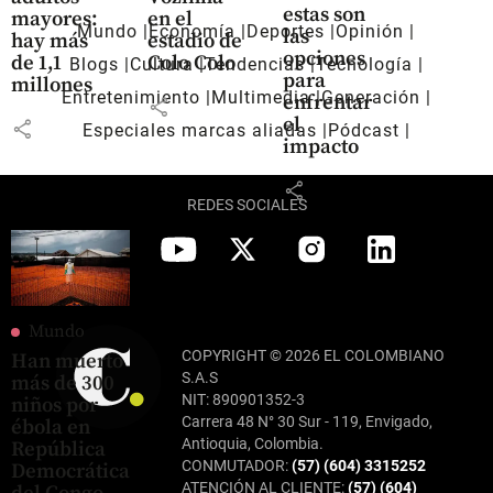
estas son
mayores:
en el
Mundo
Economía
Deportes
Opinión
las
hay más
estadio de
opciones
de 1,1
Colo Colo
Blogs
Cultura
Tendencias
Tecnología
para
millones
Entretenimiento
Multimedia
Generación
enfrentar
share
el
share
Especiales marcas aliadas
Pódcast
impacto
share
REDES SOCIALES
Mundo
COPYRIGHT © 2026 EL COLOMBIANO
Han muerto
S.A.S
más de 300
NIT: 890901352-3
niños por
Carrera 48 N° 30 Sur - 119, Envigado,
ébola en
Antioquia, Colombia.
República
CONMUTADOR:
(57) (604) 3315252
Democrática
ATENCIÓN AL CLIENTE:
(57) (604)