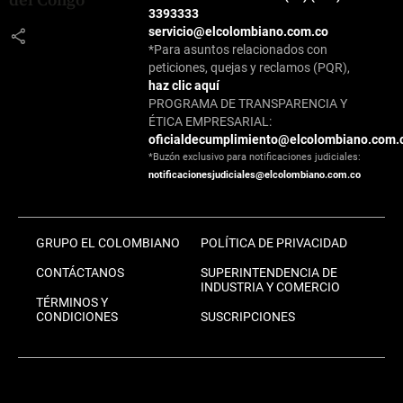
del Congo
3393333
servicio@elcolombiano.com.co
share
*Para asuntos relacionados con
peticiones, quejas y reclamos (PQR),
haz clic aquí
PROGRAMA DE TRANSPARENCIA Y
ÉTICA EMPRESARIAL:
oficialdecumplimiento@elcolombiano.com.
*Buzón exclusivo para notificaciones judiciales:
notificacionesjudiciales@elcolombiano.com.co
GRUPO EL COLOMBIANO
POLÍTICA DE PRIVACIDAD
CONTÁCTANOS
SUPERINTENDENCIA DE
INDUSTRIA Y COMERCIO
TÉRMINOS Y
CONDICIONES
SUSCRIPCIONES