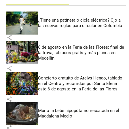
¿Tiene una patineta o cicla eléctrica? Ojo a
las nuevas reglas para circular en Colombia
share
6 de agosto en la Feria de las Flores: final de
la trova, tablados gratis y más planes en
Medellín
share
Concierto gratuito de Arelys Henao, tablado
en el Centro y recorridos por Santa Elena
este 6 de agosto en la Feria de las Flores
share
Murió la bebé hipopótamo rescatada en el
Magdalena Medio
share