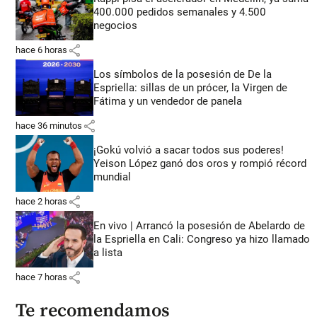
400.000 pedidos semanales y 4.500
negocios
share
hace 6 horas
Los símbolos de la posesión de De la
Espriella: sillas de un prócer, la Virgen de
Fátima y un vendedor de panela
share
hace 36 minutos
¡Gokú volvió a sacar todos sus poderes!
Yeison López ganó dos oros y rompió récord
mundial
share
hace 2 horas
En vivo | Arrancó la posesión de Abelardo de
la Espriella en Cali: Congreso ya hizo llamado
a lista
share
hace 7 horas
Te recomendamos