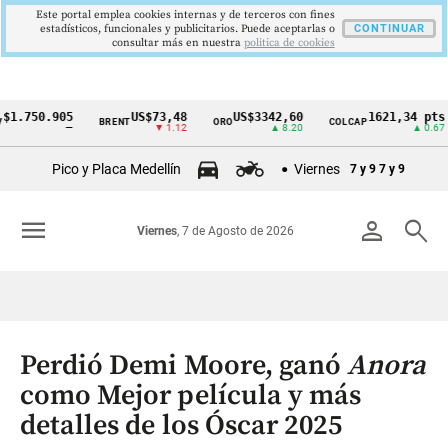
Este portal emplea cookies internas y de terceros con fines
estadísticos, funcionales y publicitarios. Puede aceptarlas o
CONTINUAR
consultar más en nuestra
politica de cookies
.750.905
US$73,48
US$3342,60
1621,34 pts
BRENT
ORO
COLCAP
Cintillo
—
▼ 1.12
▲ 8.20
▲ 0.67
de
Pico y Placa Medellín
Viernes
7 y 9
7 y 9
indicadores
económicos
menu
person
search
Viernes
, 7 de Agosto de 2026
Colombia
Perdió Demi Moore, ganó
Anora
como Mejor película y más
detalles de los Óscar 2025