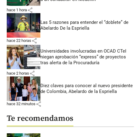
share
hace 1 hora
Las 5 razones para entender el “doblete” de
Abelardo De la Espriella
share
hace 22 horas
Universidades involucradas en OCAD CTeI
niegan aprobación “express” de proyectos
tras alerta de la Procuraduría
share
hace 2 horas
Diez claves para conocer al nuevo presidente
de Colombia, Abelardo de la Espriella
share
hace 32 minutos
Te recomendamos