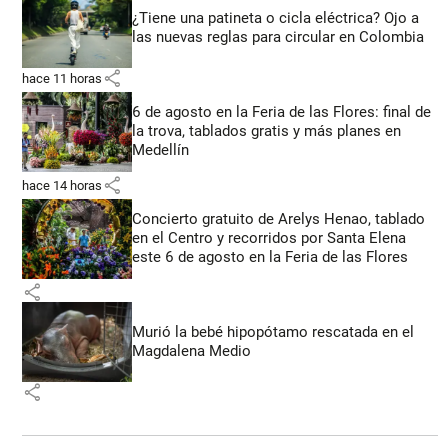
¿Tiene una patineta o cicla eléctrica? Ojo a
las nuevas reglas para circular en Colombia
share
hace 11 horas
6 de agosto en la Feria de las Flores: final de
la trova, tablados gratis y más planes en
Medellín
share
hace 14 horas
Concierto gratuito de Arelys Henao, tablado
en el Centro y recorridos por Santa Elena
este 6 de agosto en la Feria de las Flores
share
Murió la bebé hipopótamo rescatada en el
Magdalena Medio
share