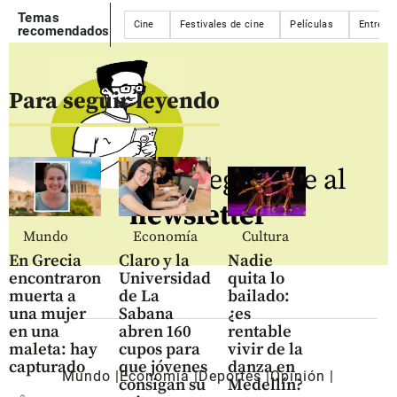
Temas
Cine
Festivales de cine
Películas
Entrete
recomendados
Para seguir leyendo
Regístrate al
newsletter
Mundo
Economía
Cultura
En Grecia
Claro y la
Nadie
encontraron
Universidad
quita lo
muerta a
de La
bailado:
una mujer
Sabana
¿es
en una
abren 160
rentable
maleta: hay
cupos para
vivir de la
capturado
que jóvenes
danza en
Mundo
Economía
Deportes
Opinión
consigan su
Medellín?