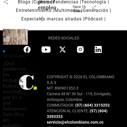
share
primer
Blogs
Cultura
Tendencias
Tecnología
empleo
hace 16
share
Entretenimiento
Multimedia
Generación
horas
share
Especiales marcas aliadas
Pódcast
REDES SOCIALES
Tecnología
¿Qué
prefieren
los
COPYRIGHT © 2026 EL COLOMBIANO
lectores,
S.A.S
historias
NIT: 890901352-3
escritas
Carrera 48 N° 30 Sur - 119, Envigado,
por IA o
Antioquia, Colombia.
por
CONMUTADOR:
(57) (604) 3315252
humanos?
ATENCIÓN AL CLIENTE:
(57) (604)
Esto dice
3393333
un
servicio@elcolombiano.com.co
estudio