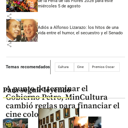
de la Feria de las Flores 2026 para este
miércoles 5 de agosto
share
Adiós a Alfonso Lizarazo: los hitos de una
vida entre el humor, el secuestro y el Senado
share
Temas recomendados
Cultura
Cine
Premios Oscar
A punto de terminar el
Para seguir leyendo
Gobierno Petro, MinCultura
cambió reglas para financiar el
cine colombiano