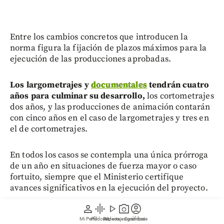
Entre los cambios concretos que introducen la
norma figura la fijación de plazos máximos para la
ejecución de las producciones aprobadas.
Los largometrajes y
documentales
tendrán cuatro
años para culminar su desarrollo,
los cortometrajes
dos años, y las producciones de animación contarán
con cinco años en el caso de largometrajes y tres en
el de cortometrajes.
En todos los casos se contempla una única prórroga
de un año en situaciones de fuerza mayor o caso
fortuito, siempre que el Ministerio certifique
avances significativos en la ejecución del proyecto.
person
graphic_eq
play_arrow
photo_camera
account_circle
Mi Perfil
Pódcast
Reportajes gráficos
Videos
Suscríbete