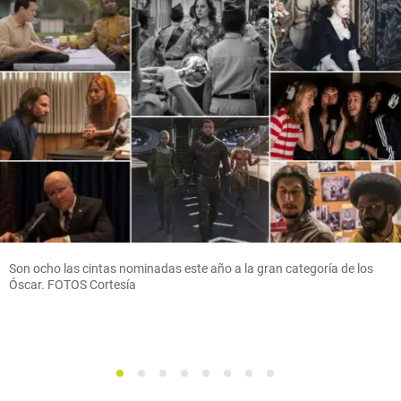
Son ocho las cintas nominadas este año a la gran categoría de los
Óscar. FOTOS Cortesía
1
2
3
4
5
6
7
8