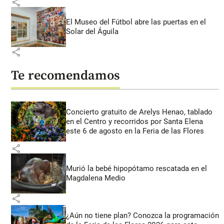
share
El Museo del Fútbol abre las puertas en el
Solar del Águila
share
Te recomendamos
Concierto gratuito de Arelys Henao, tablado
en el Centro y recorridos por Santa Elena
este 6 de agosto en la Feria de las Flores
share
Murió la bebé hipopótamo rescatada en el
Magdalena Medio
share
¿Aún no tiene plan? Conozca la programación