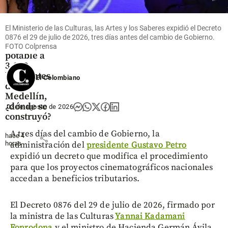
Medellín
Acueducto
aéreo
El Ministerio de las Culturas, las Artes y los Saberes expidió el Decreto
llevará
0876 el 29 de julio de 2026, tres días antes del cambio de Gobierno.
agua
FOTO Colprensa
potable a
3.000
habitantes
El Colombiano
de
Medellín,
¿dónde se
03 de agosto de 2026
construyó?
A tres días del cambio de Gobierno, la
hace 4
share
horas
administración del
presidente Gustavo Petro
expidió un decreto que modifica el procedimiento
para que los proyectos cinematográficos nacionales
accedan a beneficios tributarios.
El Decreto 0876 del 29 de julio de 2026, firmado por
la ministra de las Culturas
Yannai Kadamani
Fonrodona
y el ministro de Hacienda Germán Ávila