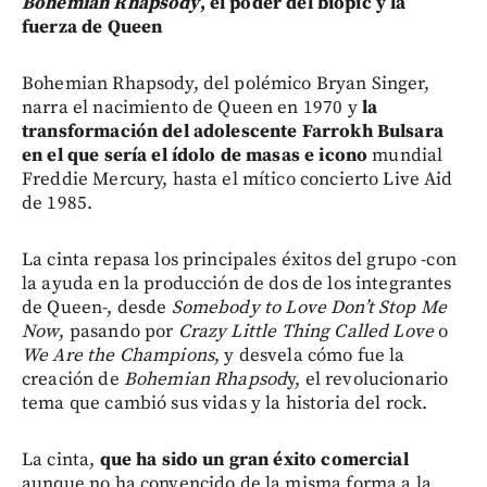
Bohemian Rhapsody
, el poder del biopic y la
fuerza de Queen
Bohemian Rhapsody, del polémico Bryan Singer,
narra el nacimiento de Queen en 1970 y
la
transformación del adolescente Farrokh Bulsara
en el que sería el ídolo de masas e icono
mundial
Freddie Mercury, hasta el mítico concierto Live Aid
de 1985.
La cinta repasa los principales éxitos del grupo -con
la ayuda en la producción de dos de los integrantes
de Queen-, desde
Somebody to Love Don’t Stop Me
Now
, pasando por
Crazy Little Thing Called Love
o
We Are the Champions
, y desvela cómo fue la
creación de
Bohemian Rhapsod
y, el revolucionario
tema que cambió sus vidas y la historia del rock.
La cinta,
que ha sido un gran éxito comercial
aunque no ha convencido de la misma forma a la