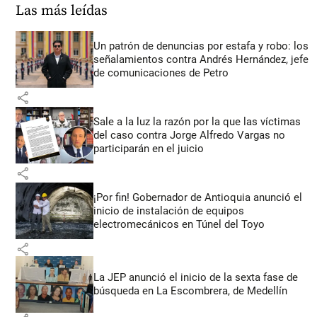
Las más leídas
Un patrón de denuncias por estafa y robo: los
señalamientos contra Andrés Hernández, jefe
de comunicaciones de Petro
share
Sale a la luz la razón por la que las víctimas
del caso contra Jorge Alfredo Vargas no
participarán en el juicio
share
¡Por fin! Gobernador de Antioquia anunció el
inicio de instalación de equipos
electromecánicos en Túnel del Toyo
share
La JEP anunció el inicio de la sexta fase de
búsqueda en La Escombrera, de Medellín