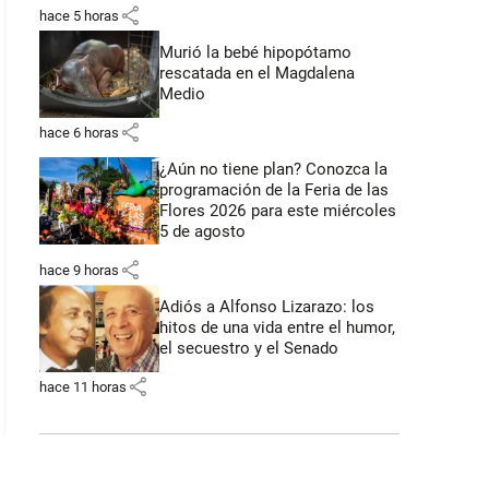
share
hace 5 horas
Murió la bebé hipopótamo
rescatada en el Magdalena
Medio
share
hace 6 horas
¿Aún no tiene plan? Conozca la
programación de la Feria de las
Flores 2026 para este miércoles
5 de agosto
share
hace 9 horas
Adiós a Alfonso Lizarazo: los
hitos de una vida entre el humor,
el secuestro y el Senado
share
hace 11 horas