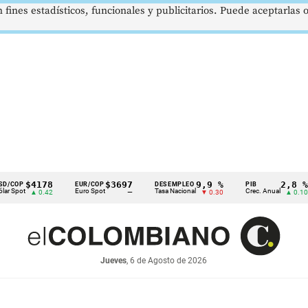
 fines estadísticos, funcionales y publicitarios. Puede aceptarlas
$4178
$3697
9,9 %
2,8 %
EUR/COP
DESEMPLEO
PIB
T
Euro Spot
Tasa Nacional
Crec. Anual
T
▲ 0.42
—
▼ 0.30
▲ 0.10
Jueves
, 6 de Agosto de 2026