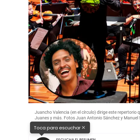
Juancho Valencia (en el círculo) dirige este repertorio
Juanes y más. Fotos Juan Antonio Sánchez y
Manuel 
×
Toca para escuchar
ESCUCHA EL RESUMEN