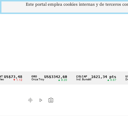
Este portal emplea cookies internas y de terceros con
73,48
US$3342,60
1621,34 pts
ORO
COLCAP
USD/COP
Cintillo
Onza Troy
Índ. Bursátil
Dólar Spot
▼ 1.12
▲ 8.20
▲ 0.67
de
indicadores
graphic_eq
play_arrow
photo_camera
económicos
Colombia