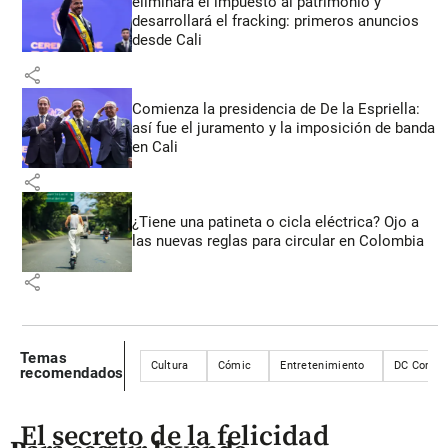
eliminará el impuesto al patrimonio y
desarrollará el fracking: primeros anuncios
desde Cali
share
Comienza la presidencia de De la Espriella:
así fue el juramento y la imposición de banda
en Cali
share
¿Tiene una patineta o cicla eléctrica? Ojo a
las nuevas reglas para circular en Colombia
share
Temas
Cultura
Cómic
Entretenimiento
DC Comic
recomendados
El secreto de la felicidad