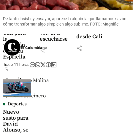
refuerzo
de un Fan
Posesión
del pie de
Fatal:
presidencial
fuerza,
Estados
de Abelardo
De tanto insistir y ensayar, aparece la alquimia que llamamos sazón:
así se
Alterados
de la
cómo transformar algo simple en algo sublime. FOTO: Magnific.
preparó
decide
Espriella
Cali para
volver a
desde Cali
la
escucharse
posesión
share
El Colombiano
share
de De la
Espriella
hace 11 horas
share
Por: Álvaro Molina
@molinacocinero
Deportes
Nuevo
susto para
David
Alonso, se