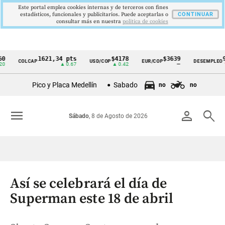
Este portal emplea cookies internas y de terceros con fines
estadísticos, funcionales y publicitarios. Puede aceptarlas o
CONTINUAR
consultar más en nuestra
politica de cookies
1621,34 pts
$4178
$3639
9,9 %
COLCAP
USD/COP
EUR/COP
DESEMPLEO
Cintillo
▲ 0.67
▲ 0.42
—
▼ 0.30
de
Pico y Placa Medellín
Sabado
no
no
indicadores
económicos
menu
person
search
Sábado
, 8 de Agosto de 2026
Colombia
Así se celebrará el día de
Superman este 18 de abril