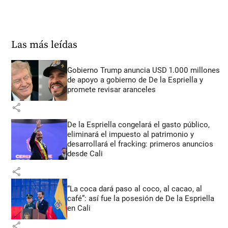
Las más leídas
Gobierno Trump anuncia USD 1.000 millones
de apoyo a gobierno de De la Espriella y
promete revisar aranceles
share
De la Espriella congelará el gasto público,
eliminará el impuesto al patrimonio y
desarrollará el fracking: primeros anuncios
desde Cali
share
“La coca dará paso al coco, al cacao, al
café”: así fue la posesión de De la Espriella
en Cali
share