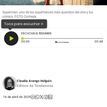
Superman, uno de los superhéroes más queridos del cine y los
cómics. FOTO Cortesía
×
Toca para escuchar
ESCUCHA EL RESUMEN
Tiempo transcurrido: 0 segundos
Du
00:00
00:48
Claudia Arango Holguín
Editora de Tendencias
16 de abril de 2025