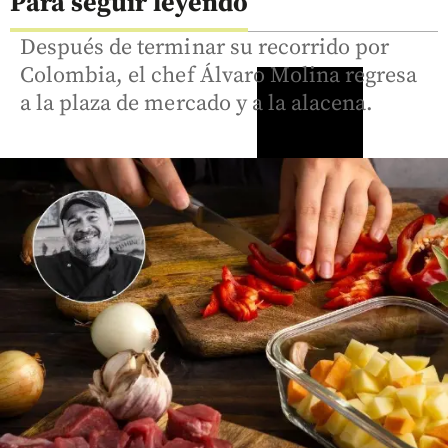
Para seguir leyendo
Después de terminar su recorrido por
Colombia, el chef Álvaro Molina regresa
a la plaza de mercado y a la alacena.
Colombia
Críticos
Con
Crónicas
Videos