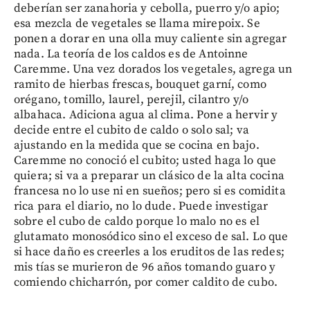
deberían ser zanahoria y cebolla, puerro y/o apio;
esa mezcla de vegetales se llama mirepoix. Se
ponen a dorar en una olla muy caliente sin agregar
nada. La teoría de los caldos es de Antoinne
Caremme. Una vez dorados los vegetales, agrega un
ramito de hierbas frescas, bouquet garní, como
orégano, tomillo, laurel, perejil, cilantro y/o
albahaca. Adiciona agua al clima. Pone a hervir y
decide entre el cubito de caldo o solo sal; va
ajustando en la medida que se cocina en bajo.
Caremme no conoció el cubito; usted haga lo que
quiera; si va a preparar un clásico de la alta cocina
francesa no lo use ni en sueños; pero si es comidita
rica para el diario, no lo dude. Puede investigar
sobre el cubo de caldo porque lo malo no es el
glutamato monosódico sino el exceso de sal. Lo que
si hace daño es creerles a los eruditos de las redes;
mis tías se murieron de 96 años tomando guaro y
comiendo chicharrón, por comer caldito de cubo.