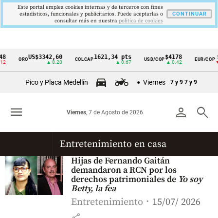
Este portal emplea cookies internas y de terceros con fines
estadísticos, funcionales y publicitarios. Puede aceptarlas o
CONTINUAR
consultar más en nuestra
politica de cookies
8
US$3342,60
1621,34 pts
$4178
$
ORO
COLCAP
USD/COP
EUR/COP
Cintillo
2
▲ 8.20
▲ 0.67
▲ 0.42
▼ 
de
Pico y Placa Medellín
Viernes
7 y 9
7 y 9
indicadores
económicos
menu
person
search
Viernes
, 7 de Agosto de 2026
Colombia
Entretenimiento en casa
Hijas de Fernando Gaitán
demandaron a RCN por los
derechos patrimoniales de
Yo soy
Betty, la fea
Entretenimiento
15/07/ 2026
share