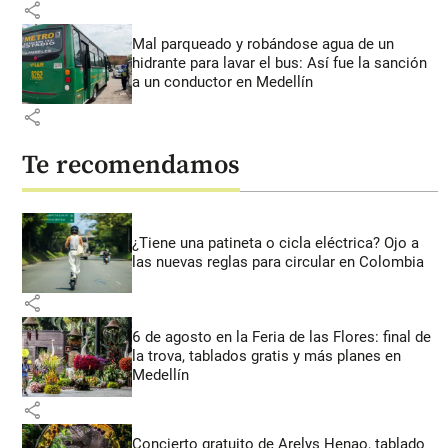
share
Mal parqueado y robándose agua de un
hidrante para lavar el bus: Así fue la sanción
a un conductor en Medellín
share
Te recomendamos
¿Tiene una patineta o cicla eléctrica? Ojo a
las nuevas reglas para circular en Colombia
share
6 de agosto en la Feria de las Flores: final de
la trova, tablados gratis y más planes en
Medellín
share
Concierto gratuito de Arelys Henao, tablado