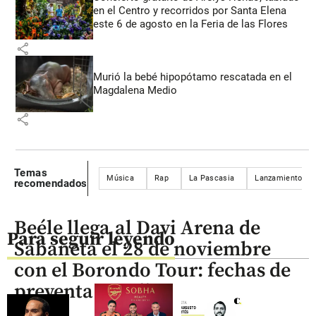
en el Centro y recorridos por Santa Elena
este 6 de agosto en la Feria de las Flores
share
Murió la bebé hipopótamo rescatada en el
Magdalena Medio
share
Temas
Música
Rap
La Pascasia
Lanzamiento de
recomendados
Beéle llega al Davi Arena de
Para seguir leyendo
Sabaneta el 28 de noviembre
con el Borondo Tour: fechas de
preventa y setlist