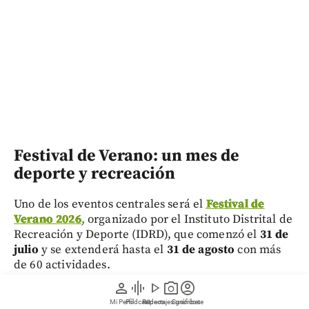
Festival de Verano: un mes de
deporte y recreación
Uno de los eventos centrales será el
Festival de
Verano 2026
,
organizado por el Instituto Distrital de
Recreación y Deporte (IDRD), que comenzó el
31 de
julio
y se extenderá hasta el
31 de agosto
con más
de 60 actividades.
person
graphic_eq
play_arrow
photo_camera
account_circle
Entérese:
MAMM Fest: el nuevo plan en Medellín
Mi Perfil
Pódcast
Reportajes gráficos
Videos
Suscríbete