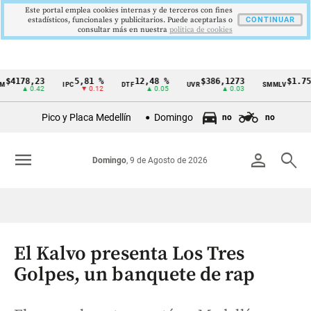
Este portal emplea cookies internas y de terceros con fines
estadísticos, funcionales y publicitarios. Puede aceptarlas o
CONTINUAR
consultar más en nuestra
politica de cookies
78,23
5,81 %
12,48 %
$386,1273
$1.750.90
IPC
DTF
UVR
SMMLV
Cintillo
▲ 0.42
▼ 0.12
▲ 0.05
▲ 0.03
de
Pico y Placa Medellín
Domingo
no
no
indicadores
económicos
menu
person
search
Domingo
, 9 de Agosto de 2026
Colombia
El Kalvo presenta Los Tres
Golpes, un banquete de rap