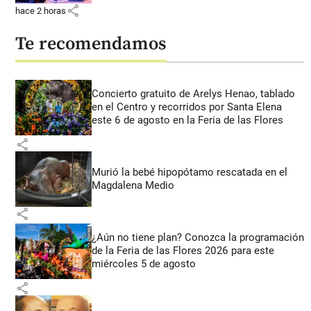
share
hace 2 horas
Te recomendamos
Concierto gratuito de Arelys Henao, tablado
en el Centro y recorridos por Santa Elena
este 6 de agosto en la Feria de las Flores
share
Murió la bebé hipopótamo rescatada en el
Magdalena Medio
share
¿Aún no tiene plan? Conozca la programación
de la Feria de las Flores 2026 para este
miércoles 5 de agosto
share