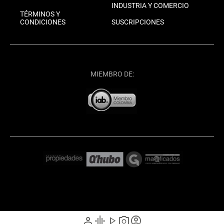
INDUSTRIA Y COMERCIO
TÉRMINOS Y
CONDICIONES
SUSCRIPCIONES
MIEMBRO DE:
person
graphic_eq
play_arrow
photo_camera
account_circle