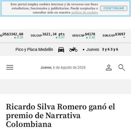
Este portal emplea cookies internas y de terceros con fines
estadísticos, funcionales y publicitarios. Puede aceptarlas o
CONTINUAR
consultar más en nuestra
politica de cookies
S$3342,60
1621,34 pts
$4178
$3697
COLCAP
USD/COP
EUR/COP
DE
Cintillo
▲ 8.20
▲ 0.67
▲ 0.42
—
de
Pico y Placa Medellín
Jueves
3 y 6
3 y 6
indicadores
económicos
menu
person
search
Jueves
, 6 de Agosto de 2026
Colombia
Ricardo Silva Romero ganó el
premio de Narrativa
Colombiana