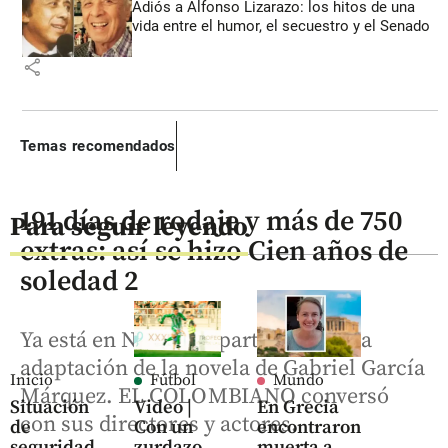
Adiós a Alfonso Lizarazo: los hitos de una
vida entre el humor, el secuestro y el Senado
share
Temas recomendados
191 días de rodaje y más de 750
Para seguir leyendo
extras: así se hizo Cien años de
soledad 2
Ya está en Netflix la parte final de la
adaptación de la novela de Gabriel García
Inicio
Fútbol
Mundo
Márquez. EL COLOMBIANO conversó
Situación
Video |
En Grecia
con sus directores y actores.
de
Con un
encontraron
seguridad
zurdazo
muerta a