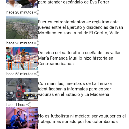
para atender escándalo de Eva Ferrer
share
hace 20 minutos
Fuertes enfrentamientos se registran este
jueves entre el Ejército y disidencias de Iván
Mordisco en zona rural de El Cerrito, Valle
share
hace 26 minutos
De reina del salto alto a dueña de las vallas:
María Fernanda Murillo hizo historia en
Centroamericanos
share
hace 53 minutos
Con manillas, miembros de La Terraza
identificaban a informales para cobrar
vacunas en el Estadio y La Macarena
share
hace 1 hora
No es futbolista ni médico: ser youtuber es el
trabajo más soñado por los colombianos