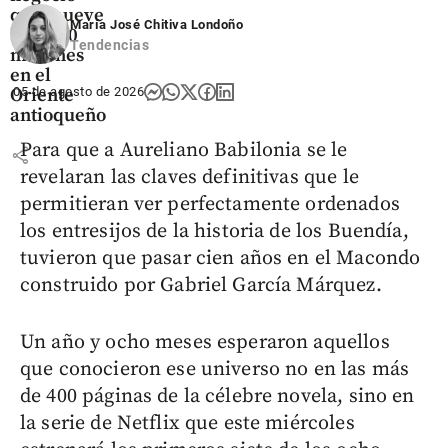
que mueve
María José Chitiva Londoño
US$ 380
Tendencias
millones
en el
05 de agosto de 2026
Oriente
antioqueño
Para que a Aureliano Babilonia se le
share
revelaran las claves definitivas que le
permitieran ver perfectamente ordenados
los entresijos de la historia de los Buendía,
tuvieron que pasar cien años en el Macondo
construido por Gabriel García Márquez.
Un año y ocho meses esperaron aquellos
que conocieron ese universo no en las más
de 400 páginas de la célebre novela, sino en
la serie de Netflix que este miércoles