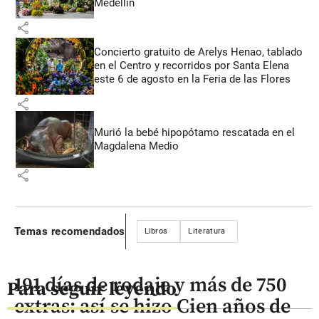
Medellín
share
Concierto gratuito de Arelys Henao, tablado
en el Centro y recorridos por Santa Elena
este 6 de agosto en la Feria de las Flores
share
Murió la bebé hipopótamo rescatada en el
Magdalena Medio
share
Temas recomendados
Libros
Literatura
191 días de rodaje y más de 750
Para seguir leyendo
extras: así se hizo Cien años de