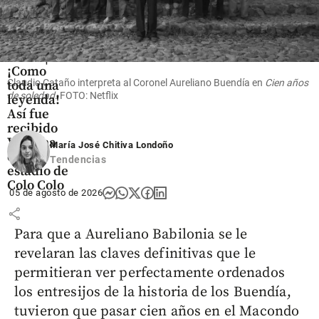
Fútbol
Video |
¡Como
Claudio Cataño interpreta al Coronel Aureliano Buendía en
Cien años
toda una
de soledad
. FOTO: Netflix
leyenda!
Así fue
recibido
Vozinha
María José Chitiva Londoño
en el
Tendencias
estadio de
Colo Colo
05 de agosto de 2026
share
Para que a Aureliano Babilonia se le
revelaran las claves definitivas que le
permitieran ver perfectamente ordenados
los entresijos de la historia de los Buendía,
tuvieron que pasar cien años en el Macondo