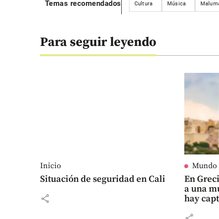
Temas recomendados
Cultura
Música
Malum
Para seguir leyendo
Inicio
Mundo
Situación de seguridad en Cali
En Grec
a una m
share
hay cap
share