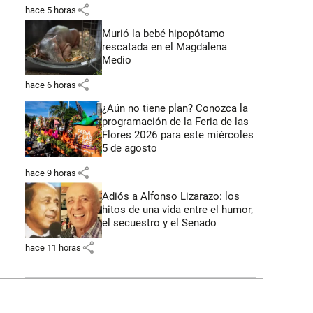
share
hace 5 horas
Murió la bebé hipopótamo
rescatada en el Magdalena
Medio
share
hace 6 horas
¿Aún no tiene plan? Conozca la
programación de la Feria de las
Flores 2026 para este miércoles
5 de agosto
share
hace 9 horas
Adiós a Alfonso Lizarazo: los
hitos de una vida entre el humor,
el secuestro y el Senado
share
hace 11 horas