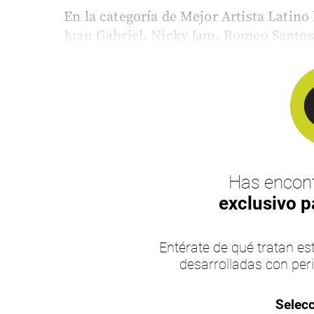
En la categoría de Mejor Artista Latino
Juan Gabriel, Nicky Jam, Romeo Santos
Has encont
exclusivo p
Entérate de qué tratan 
desarrolladas con per
Selecc