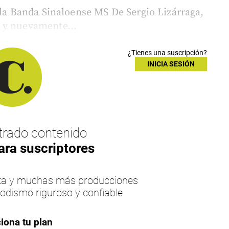
 la Banda Sinaloense MS De Sergio Lizárraga,
 y nuevamente...
¿Tienes una suscripción?
INICIA SESIÓN
rado contenido
ara suscriptores
esta y muchas más producciones
iodismo riguroso y confiable
iona tu plan