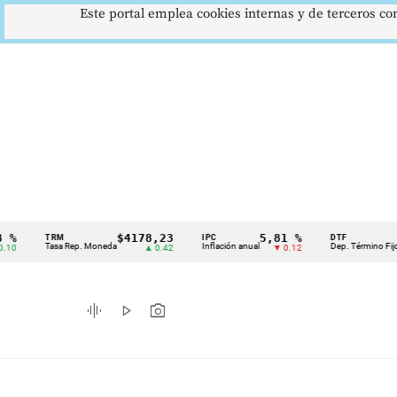
Este portal emplea cookies internas y de terceros con
$4178,23
5,81 %
12,4
TRM
IPC
DTF
Cintillo
Tasa Rep. Moneda
Inflación anual
Dep. Término Fijo
▲ 0.42
▼ 0.12
▲ 
de
indicadores
graphic_eq
play_arrow
photo_camera
económicos
Colombia