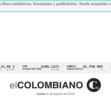
 fines estadísticos, funcionales y publicitarios. Puede aceptarlas
8 %
$386,1273
$1.750.905
UVR
SMMLV
BRENT
Unidad Valor Real
Salario Mínimo
Petróleo
0.05
▲ 0.03
—
Jueves
, 6 de Agosto de 2026