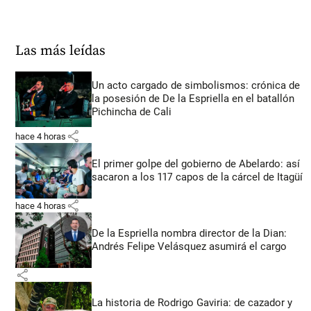
Las más leídas
Un acto cargado de simbolismos: crónica de
la posesión de De la Espriella en el batallón
Pichincha de Cali
share
hace 4 horas
El primer golpe del gobierno de Abelardo: así
sacaron a los 117 capos de la cárcel de Itagüí
share
hace 4 horas
De la Espriella nombra director de la Dian:
Andrés Felipe Velásquez asumirá el cargo
share
La historia de Rodrigo Gaviria: de cazador y