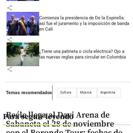
share
Comienza la presidencia de De la Espriella:
así fue el juramento y la imposición de banda
en Cali
share
¿Tiene una patineta o cicla eléctrica? Ojo a
las nuevas reglas para circular en Colombia
share
Temas recomendados
Cultura
Música
Argentina
Beéle llega al Davi Arena de
Para seguir leyendo
Sabaneta el 28 de noviembre
con el Borondo Tour: fechas de