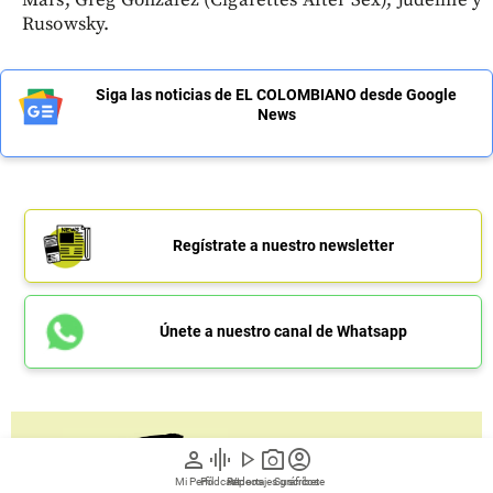
Mars, Greg Gonzalez (Cigarettes After Sex), Judeline y
Rusowsky.
Siga las noticias de EL COLOMBIANO desde Google
News
Regístrate a nuestro newsletter
Únete a nuestro canal de Whatsapp
person
graphic_eq
play_arrow
photo_camera
account_circle
Mi Perfil
Pódcast
Reportajes gráficos
Videos
Suscríbete