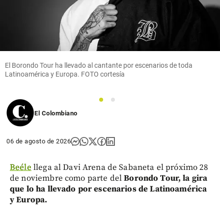
Columnistas
Competencia
epidémica
El Borondo Tour ha llevado al cantante por escenarios de toda
share
Latinoamérica y Europa. FOTO cortesía
1
2
El Colombiano
06 de agosto de 2026
Beéle
llega al Davi Arena de Sabaneta el próximo 28
de noviembre como parte del
Borondo Tour, la gira
que lo ha llevado por escenarios de Latinoamérica
y Europa.