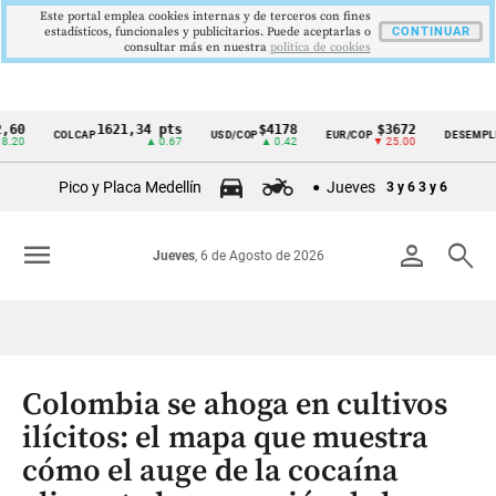
Este portal emplea cookies internas y de terceros con fines
estadísticos, funcionales y publicitarios. Puede aceptarlas o
CONTINUAR
consultar más en nuestra
politica de cookies
1621,34 pts
$4178
$3672
9,
COLCAP
USD/COP
EUR/COP
DESEMPLEO
Cintillo
▲ 0.67
▲ 0.42
▼ 25.00
▼ 0
de
Pico y Placa Medellín
Jueves
3 y 6
3 y 6
indicadores
económicos
menu
person
search
Jueves
, 6 de Agosto de 2026
Colombia
Colombia se ahoga en cultivos
ilícitos: el mapa que muestra
cómo el auge de la cocaína