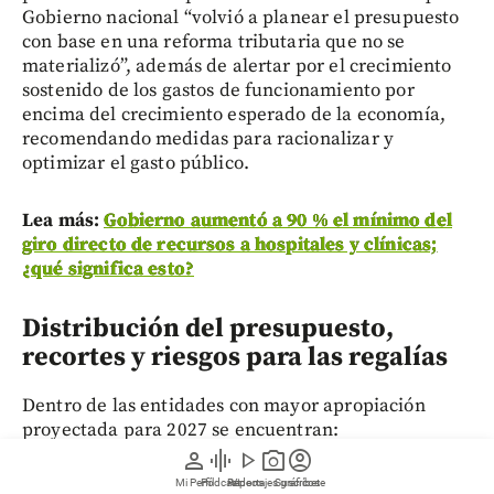
Gobierno nacional “volvió a planear el presupuesto
con base en una reforma tributaria que no se
materializó”, además de alertar por el crecimiento
sostenido de los gastos de funcionamiento por
encima del crecimiento esperado de la economía,
recomendando medidas para racionalizar y
optimizar el gasto público.
Lea más:
Gobierno aumentó a 90 % el mínimo del
giro directo de recursos a hospitales y clínicas;
¿qué significa esto?
Distribución del presupuesto,
recortes y riesgos para las regalías
Dentro de las entidades con mayor apropiación
proyectada para 2027 se encuentran:
person
graphic_eq
play_arrow
photo_camera
account_circle
Mi Perfil
Pódcast
Reportajes gráficos
Videos
Suscríbete