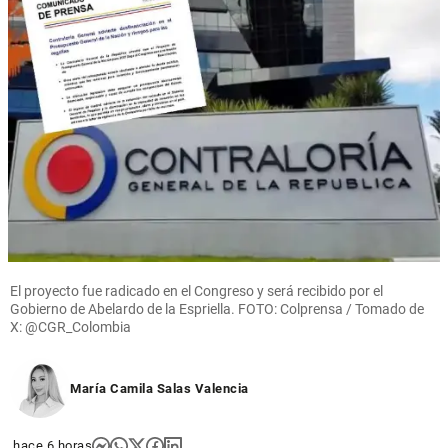
pierden
en el
poder
Oriente
cuando
antioqueño
las
share
empresas
crecen
share
Inicio
Situación
de
seguridad
en Cali
El proyecto fue radicado en el Congreso y será recibido por el
Gobierno de Abelardo de la Espriella. FOTO: Colprensa / Tomado de
share
X: @CGR_Colombia
María Camila Salas Valencia
hace 6 horas