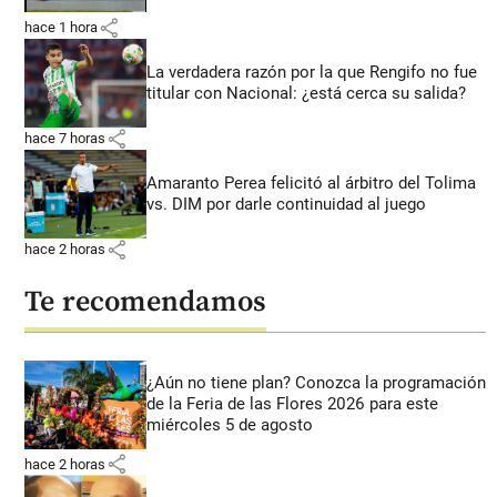
share
hace 1 hora
La verdadera razón por la que Rengifo no fue
titular con Nacional: ¿está cerca su salida?
share
hace 7 horas
Amaranto Perea felicitó al árbitro del Tolima
vs. DIM por darle continuidad al juego
share
hace 2 horas
Te recomendamos
¿Aún no tiene plan? Conozca la programación
de la Feria de las Flores 2026 para este
miércoles 5 de agosto
share
hace 2 horas