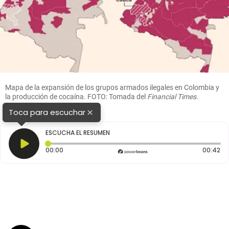
Mapa de la expansión de los grupos armados ilegales en Colombia y
la producción de cocaína. FOTO: Tomada del
Financial Times.
×
Toca para escuchar
ESCUCHA EL RESUMEN
Tiempo transcurrido: 0 segundos
Du
00:00
00:42