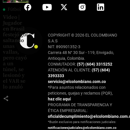
Fútbol
Video |
Jugador
en Brasil
festejó gol
COPYRIGHT © 2026 EL COLOMBIANO
saltando
S.A.S
unas
NIT: 890901352-3
vallas,
Carrera 48 N° 30 Sur - 119, Envigado,
pero cayó
Antioquia, Colombia.
a un
CONMUTADOR:
(57) (604) 3315252
túnel, se
ATENCIÓN AL CLIENTE:
(57) (604)
lesionó y
3393333
el VAR se
servicio@elcolombiano.com.co
lo anuló
*Para asuntos relacionados con
peticiones, quejas y reclamos (PQR),
share
haz clic aquí
PROGRAMA DE TRANSPARENCIA Y
ÉTICA EMPRESARIAL:
oficialdecumplimiento@elcolombiano.com.
*Buzón exclusivo para notificaciones judiciales:
notificacionesjudiciales@elcolombiano.com.co