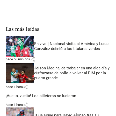
Las más leídas
En vivo | Nacional visita al América y Lucas
González definió a los titulares verdes
share
hace 53 minutos
Jeison Medina, de trabajar en una alcaldía y
disfrazarse de pollo a volver al DIM por la
puerta grande
share
hace 1 hora
¡Vuelta, vuelta! Los silleteros se lucieron
share
hace 1 hora
¿Qué sigue para David Alonso tras su