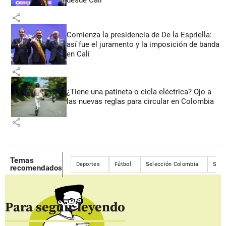
share
Comienza la presidencia de De la Espriella:
así fue el juramento y la imposición de banda
en Cali
share
¿Tiene una patineta o cicla eléctrica? Ojo a
las nuevas reglas para circular en Colombia
share
Temas
Deportes
Fútbol
Selección Colombia
Sele
recomendados
Para seguir leyendo