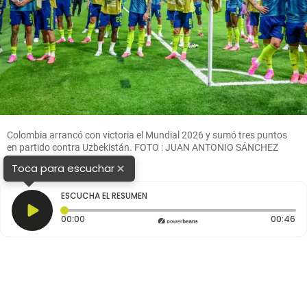
Colombia arrancó con victoria el Mundial 2026 y sumó tres puntos
en partido contra Uzbekistán. FOTO : JUAN ANTONIO SÁNCHEZ
×
Toca para escuchar
ESCUCHA EL RESUMEN
Tiempo transcurrido: 0 segundos
Du
00:00
00:46