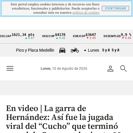
Este portal emplea cookies internas y de terceros con fines
estadísticos, funcionales y publicitarios. Puede aceptarlas o
CONTINUAR
consultar más en nuestra
politica de cookies
1621,34 pts
$4178
$3647
9,9 %
LCAP
USD/COP
EUR/COP
DESEMPLEO
Cintillo
▲ 0.67
▲ 0.42
▼ 2.00
▼ 0.30
de
Pico y Placa Medellín
Lunes
5 y 8
5 y 8
indicadores
económicos
menu
person
search
Lunes
, 10 de Agosto de 2026
Colombia
En video | La garra de
Hernández: Así fue la jugada
viral del “Cucho” que terminó