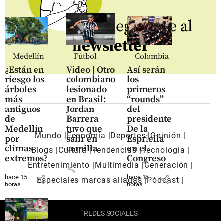
Regístrate al
newsletter
Medellín
Fútbol
Colombia
¿Están en
Video | Otro
Así serán
riesgo los
colombiano
los
árboles
lesionado
primeros
más
en Brasil:
“rounds”
antiguos
Jordan
del
de
Barrera
presidente
Medellín
tuvo que
De la
Mundo
Economía
Deportes
Opinión
por
salir en
Espriella
climas
camilla
en el
Blogs
Cultura
Tendencias
Tecnología
extremos?
Congreso
Entretenimiento
Multimedia
Generación
share
hace 15
share
hace 15
share
Especiales marcas aliadas
Pódcast
horas
horas
REDES SOCIALES