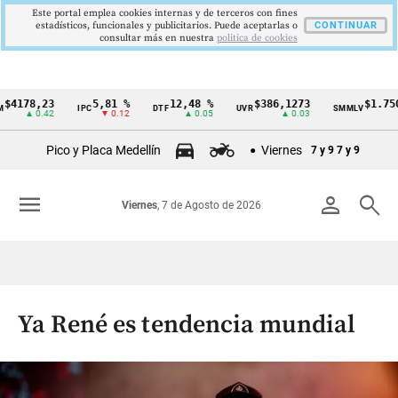
Este portal emplea cookies internas y de terceros con fines
estadísticos, funcionales y publicitarios. Puede aceptarlas o
CONTINUAR
consultar más en nuestra
politica de cookies
8,23
5,81 %
12,48 %
$386,1273
$1.750.905
IPC
DTF
UVR
SMMLV
Cintillo
 0.42
▼ 0.12
▲ 0.05
▲ 0.03
—
de
Pico y Placa Medellín
Viernes
7 y 9
7 y 9
indicadores
económicos
menu
person
search
Viernes
, 7 de Agosto de 2026
Colombia
Ya René es tendencia mundial