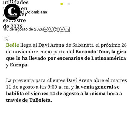
utilidades
1
2
récord en
El Colombiano
el primer
semestre
de 2026
06 de agosto de 2026
share
Beéle
llega al Davi Arena de Sabaneta el próximo 28
de noviembre como parte del
Borondo Tour, la gira
que lo ha llevado por escenarios de Latinoamérica
y Europa.
La preventa para clientes Davi Arena abre el martes
11 de agosto a las 9:00 a. m. y
la venta general se
habilita el viernes 14 de agosto a la misma hora a
través de TuBoleta.