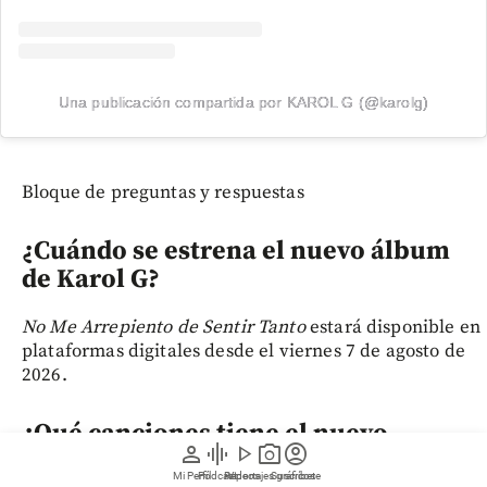
Una publicación compartida por KAROL G (@karolg)
Bloque de preguntas y respuestas
¿Cuándo se estrena el nuevo álbum
de Karol G?
No Me Arrepiento de Sentir Tanto
estará disponible en
plataformas digitales desde el viernes 7 de agosto de
2026.
¿Qué canciones tiene el nuevo
person
graphic_eq
play_arrow
photo_camera
account_circle
álbum de Karol G?
Mi Perfil
Pódcast
Reportajes gráficos
Videos
Suscríbete