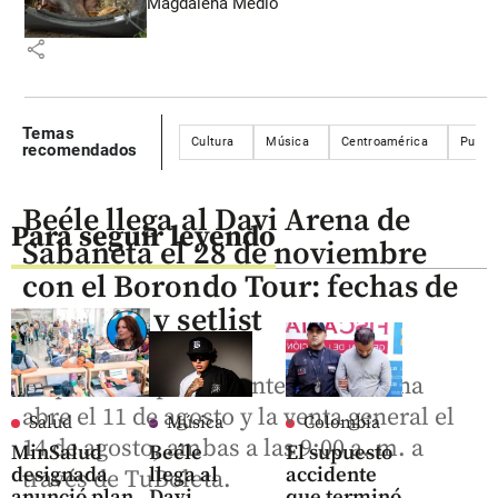
Magdalena Medio
share
Temas
Cultura
Música
Centroamérica
Puerto
recomendados
Beéle llega al Davi Arena de
Para seguir leyendo
Sabaneta el 28 de noviembre
con el Borondo Tour: fechas de
preventa y setlist
La preventa para clientes Davi Arena
abre el 11 de agosto y la venta general el
Salud
Música
Colombia
14 de agosto, ambas a las 9:00 a. m. a
MinSalud
Beéle
El supuesto
designada
llega al
accidente
través de TuBoleta.
anunció plan
Davi
que terminó