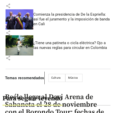
share
Comienza la presidencia de De la Espriella:
así fue el juramento y la imposición de banda
en Cali
share
¿Tiene una patineta o cicla eléctrica? Ojo a
las nuevas reglas para circular en Colombia
share
Temas recomendados
Cultura
Música
Beéle llega al Davi Arena de
Para seguir leyendo
Sabaneta el 28 de noviembre
con el Borondo Tour: fechas de