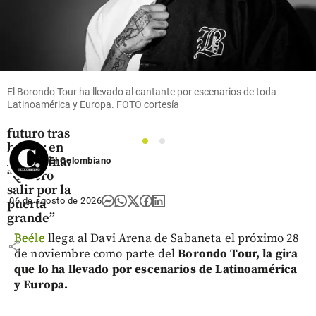
Fútbol
Jáminton
El Borondo Tour ha llevado al cantante por escenarios de toda
Campaz
Latinoamérica y Europa. FOTO cortesía
revela su
futuro tras
1
2
brillar en
Argentina:
El Colombiano
“Quiero
salir por la
06 de agosto de 2026
puerta
grande”
Beéle
llega al Davi Arena de Sabaneta el próximo 28
share
de noviembre como parte del
Borondo Tour, la gira
que lo ha llevado por escenarios de Latinoamérica
y Europa.