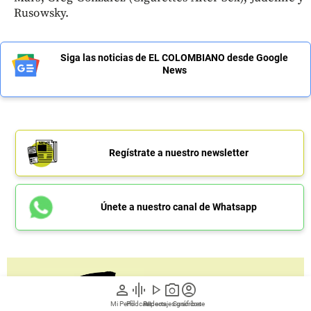
Rusowsky.
Siga las noticias de EL COLOMBIANO desde Google
News
Regístrate a nuestro newsletter
Únete a nuestro canal de Whatsapp
person
graphic_eq
play_arrow
photo_camera
account_circle
Mi Perfil
Pódcast
Reportajes gráficos
Videos
Suscríbete