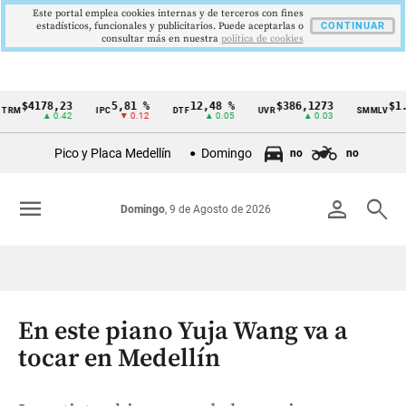
Este portal emplea cookies internas y de terceros con fines
estadísticos, funcionales y publicitarios. Puede aceptarlas o
CONTINUAR
consultar más en nuestra
politica de cookies
4178,23
5,81 %
12,48 %
$386,1273
$1.750.
IPC
DTF
UVR
SMMLV
Cintillo
▲ 0.42
▼ 0.12
▲ 0.05
▲ 0.03
de
Pico y Placa Medellín
Domingo
no
no
indicadores
económicos
menu
person
search
Domingo
, 9 de Agosto de 2026
Colombia
En este piano Yuja Wang va a
tocar en Medellín