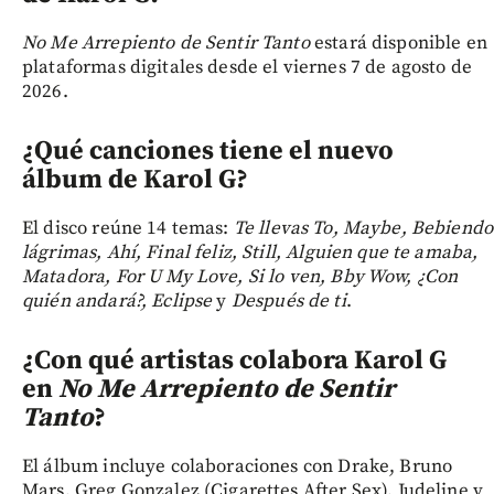
No Me Arrepiento de Sentir Tanto
estará disponible en
plataformas digitales desde el viernes 7 de agosto de
2026.
¿Qué canciones tiene el nuevo
álbum de Karol G?
El disco reúne 14 temas:
Te llevas To, Maybe, Bebiendo
lágrimas, Ahí, Final feliz, Still, Alguien que te amaba,
Matadora, For U My Love, Si lo ven, Bby Wow, ¿Con
quién andará?, Eclipse
y
Después de ti
.
¿Con qué artistas colabora Karol G
en
No Me Arrepiento de Sentir
Tanto
?
El álbum incluye colaboraciones con Drake, Bruno
Mars, Greg Gonzalez (Cigarettes After Sex), Judeline y