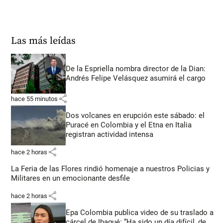
Las más leídas
De la Espriella nombra director de la Dian:
Andrés Felipe Velásquez asumirá el cargo
share
hace 55 minutos
Dos volcanes en erupción este sábado: el
Puracé en Colombia y el Etna en Italia
registran actividad intensa
share
hace 2 horas
La Feria de las Flores rindió homenaje a nuestros Policias y
Militares en un emocionante desfile
share
hace 2 horas
Epa Colombia publica video de su traslado a
cárcel de Ibagué: “Ha sido un día difícil, de