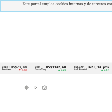
Este portal emplea cookies internas y de terceros con
US$73,48
US$3342,60
1621,34 pts
ORO
COLCAP
USD
Cintillo
o
Onza Troy
Índ. Bursátil
Dóla
▼ 1.12
▲ 8.20
▲ 0.67
de
indicadores
graphic_eq
play_arrow
photo_camera
económicos
Colombia