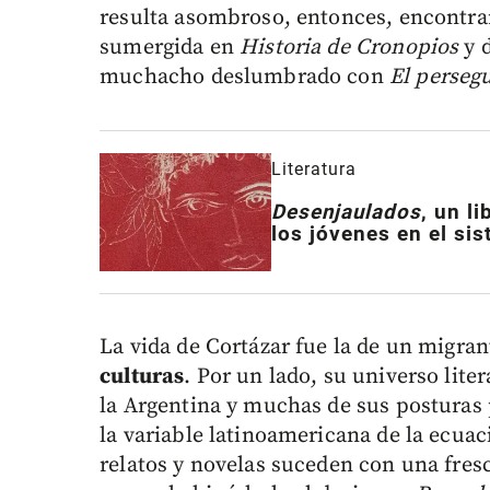
resulta asombroso, entonces, encontrar
sumergida en
Historia de Cronopios
y 
muchacho deslumbrado con
El persegu
Literatura
Desenjaulados
, un l
los jóvenes en el si
La vida de Cortázar fue la de un migra
culturas
. Por un lado, su universo lite
la Argentina y muchas de sus posturas p
la variable latinoamericana de la ecua
relatos y novelas suceden con una fresc