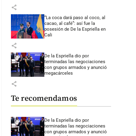
share
“La coca dará paso al coco, al
cacao, al café”: así fue la
posesión de De la Espriella en
Cali
share
De la Espriella dio por
terminadas las negociaciones
con grupos armados y anunció
megacárceles
share
Te recomendamos
De la Espriella dio por
terminadas las negociaciones
con grupos armados y anunció