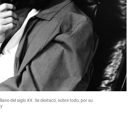
lano del siglo XX. Se destacó, sobre todo, por su
ty