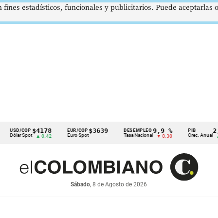
 fines estadísticos, funcionales y publicitarios. Puede aceptarlas
$4178
$3639
9,9 %
2,8 %
/COP
EUR/COP
DESEMPLEO
PIB
r Spot
Euro Spot
Tasa Nacional
Crec. Anual
▲ 0.42
—
▼ 0.30
▲ 0.10
Sábado
, 8 de Agosto de 2026