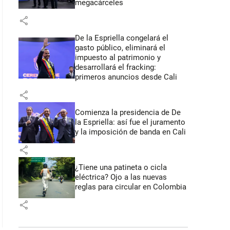
megacárceles
share
De la Espriella congelará el
gasto público, eliminará el
impuesto al patrimonio y
desarrollará el fracking:
primeros anuncios desde Cali
share
Comienza la presidencia de De
la Espriella: así fue el juramento
y la imposición de banda en Cali
share
¿Tiene una patineta o cicla
eléctrica? Ojo a las nuevas
reglas para circular en Colombia
share