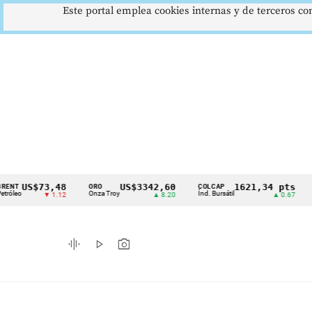
Este portal emplea cookies internas y de terceros con
S$73,48
US$3342,60
1621,34 pts
ORO
COLCAP
USD/C
Cintillo
Onza Troy
Índ. Bursátil
Dólar 
▼ 1.12
▲ 8.20
▲ 0.67
de
indicadores
graphic_eq
play_arrow
photo_camera
económicos
Colombia