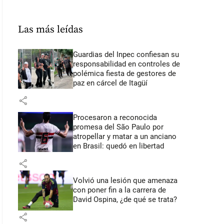
Las más leídas
Guardias del Inpec confiesan su
responsabilidad en controles de
polémica fiesta de gestores de
paz en cárcel de Itagüí
share
Procesaron a reconocida
promesa del São Paulo por
atropellar y matar a un anciano
en Brasil: quedó en libertad
share
Volvió una lesión que amenaza
con poner fin a la carrera de
David Ospina, ¿de qué se trata?
share