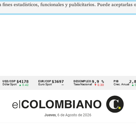
 fines estadísticos, funcionales y publicitarios. Puede aceptarlas
$4178
$3697
9,9 %
2,8 %
OP
EUR/COP
DESEMPLEO
PIB
Spot
Euro Spot
Tasa Nacional
Crec. Anual
▲ 0.42
—
▼ 0.30
▲ 0.10
Jueves
, 6 de Agosto de 2026