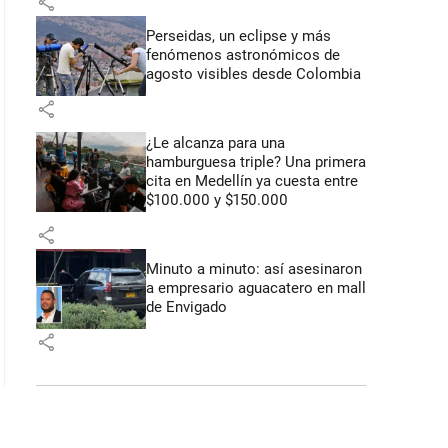
share
Perseidas, un eclipse y más
fenómenos astronómicos de
agosto visibles desde Colombia
share
¿Le alcanza para una
hamburguesa triple? Una primera
cita en Medellín ya cuesta entre
$100.000 y $150.000
share
Minuto a minuto: así asesinaron
a empresario aguacatero en mall
de Envigado
share