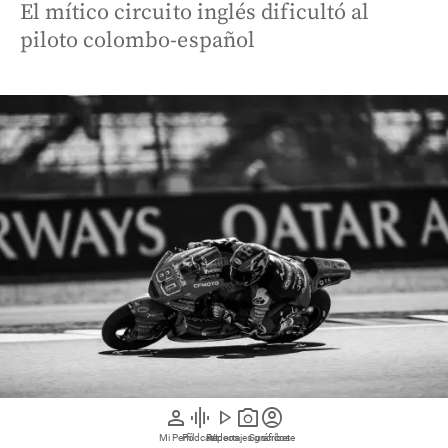
El mítico circuito inglés dificultó al
piloto colombo-español
person
graphic_eq
play_arrow
photo_camera
account_circle
Mi Perfil
Pódcast
Reportajes gráficos
Videos
Suscríbete