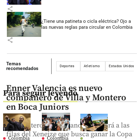
share
¿Tiene una patineta o cicla eléctrica? Ojo a
las nuevas reglas para circular en Colombia
share
Temas
Deportes
Atletismo
Estados Unidos
recomendados
Enner Valencia es nuevo
Para seguir leyendo
compañero de Villa y Montero
en Boca Juniors
El delantero ecuatoriano se sumará a las
filas del Xeneize que busca ganar la Copa
Colombia
Colombia