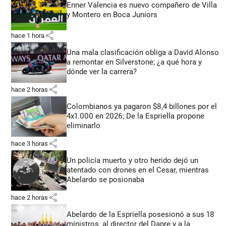
Enner Valencia es nuevo compañero de Villa
y Montero en Boca Juniors
share
hace 1 hora
Una mala clasificación obliga a David Alonso
a remontar en Silverstone; ¿a qué hora y
dónde ver la carrera?
share
hace 2 horas
Colombianos ya pagaron $8,4 billones por el
4x1.000 en 2026; De la Espriella propone
eliminarlo
share
hace 3 horas
Un policía muerto y otro herido dejó un
atentado con drones en el Cesar, mientras
Abelardo se posionaba
share
hace 2 horas
Abelardo de la Espriella posesionó a sus 18
ministros, al director del Dapre y a la