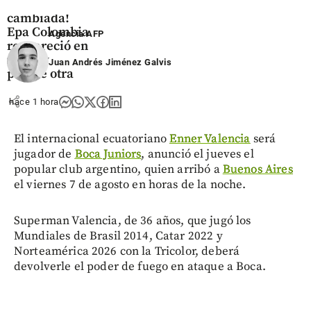
¡Está muy
cambiada!
Epa Colombia
Agencia AFP
reapareció en
redes y
Juan Andrés Jiménez Galvis
parece otra
share
hace 1 hora
El internacional ecuatoriano
Enner Valencia
será
jugador de
Boca Juniors
, anunció el jueves el
popular club argentino, quien arribó a
Buenos Aires
el viernes 7 de agosto en horas de la noche.
Superman Valencia, de 36 años, que jugó los
Mundiales de Brasil 2014, Catar 2022 y
Norteamérica 2026 con la Tricolor, deberá
devolverle el poder de fuego en ataque a Boca.