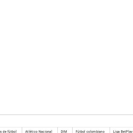
s de fútbol
Atlético Nacional
DIM
Fútbol colombiano
Liga BetPlay