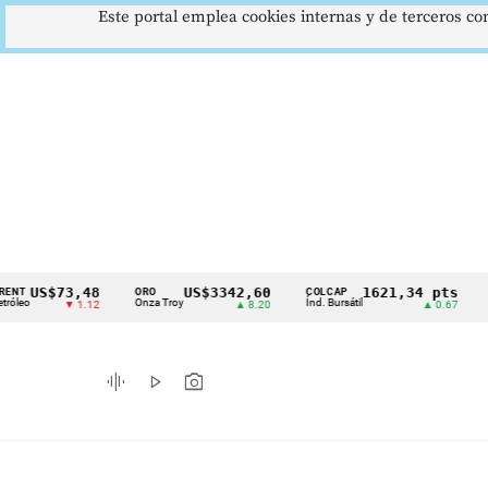
Este portal emplea cookies internas y de terceros con
$73,48
US$3342,60
1621,34 pts
ORO
COLCAP
USD/COP
Cintillo
Onza Troy
Índ. Bursátil
Dólar Spo
▼ 1.12
▲ 8.20
▲ 0.67
de
indicadores
graphic_eq
play_arrow
photo_camera
económicos
Colombia