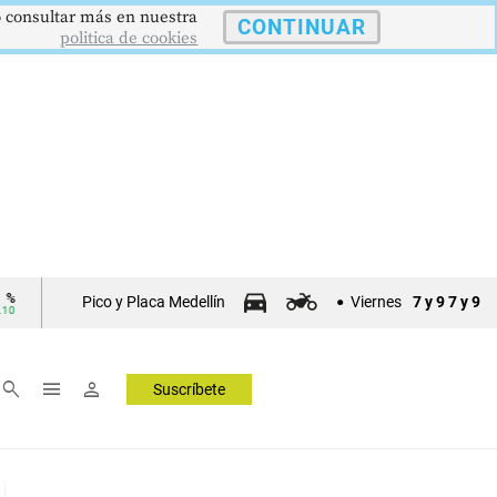
 o consultar más en nuestra
CONTINUAR
politica de cookies
$4178,23
5,81 %
12,48 
TRM
IPC
DTF
Pico y Placa Medellín
Viernes
7 y 9
7 y 9
Tasa Rep. Moneda
Inflación anual
Dep. Término Fijo
▲ 0.42
▼ 0.12
▲ 0.0
search
menu
person
Suscríbete