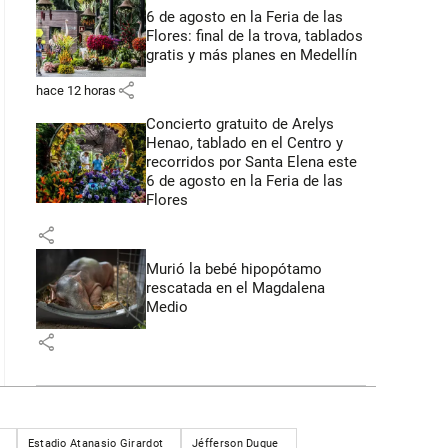
6 de agosto en la Feria de las
Flores: final de la trova, tablados
gratis y más planes en Medellín
share
hace 12 horas
Concierto gratuito de Arelys
Henao, tablado en el Centro y
recorridos por Santa Elena este
6 de agosto en la Feria de las
Flores
share
Murió la bebé hipopótamo
rescatada en el Magdalena
Medio
share
Estadio Atanasio Girardot
Jéfferson Duque