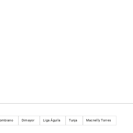
lombiano
Dimayor
Liga Águila
Tunja
Macnelly Torres