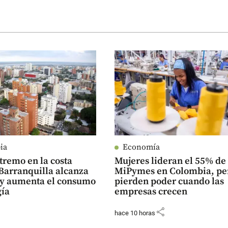
ia
Economía
tremo en la costa
Mujeres lideran el 55% de 
Barranquilla alcanza
MiPymes en Colombia, pe
C y aumenta el consumo
pierden poder cuando las
gía
empresas crecen
share
hace 10 horas