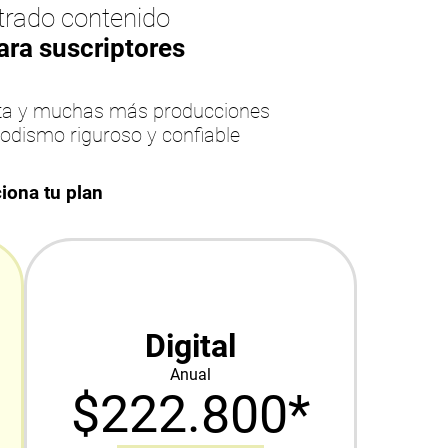
rado contenido
ara suscriptores
esta y muchas más producciones
iodismo riguroso y confiable
iona tu plan
Digital
Anual
$222.800*