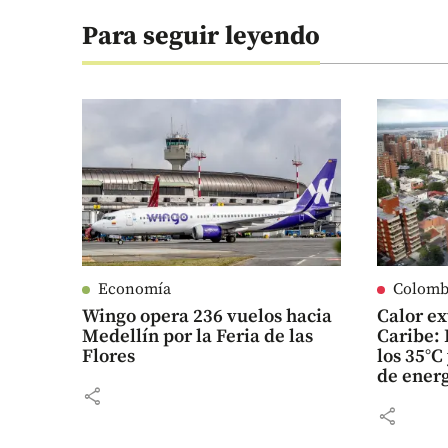
Para seguir leyendo
Economía
Colomb
Wingo opera 236 vuelos hacia
Calor ex
Medellín por la Feria de las
Caribe: 
Flores
los 35°
de ener
share
share