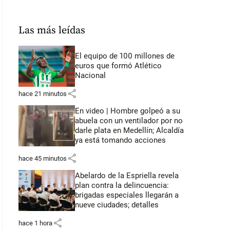
Las más leídas
El equipo de 100 millones de
euros que formó Atlético
Nacional
share
hace 21 minutos
En video | Hombre golpeó a su
abuela con un ventilador por no
darle plata en Medellín; Alcaldía
ya está tomando acciones
share
hace 45 minutos
Abelardo de la Espriella revela
plan contra la delincuencia:
brigadas especiales llegarán a
nueve ciudades; detalles
share
hace 1 hora