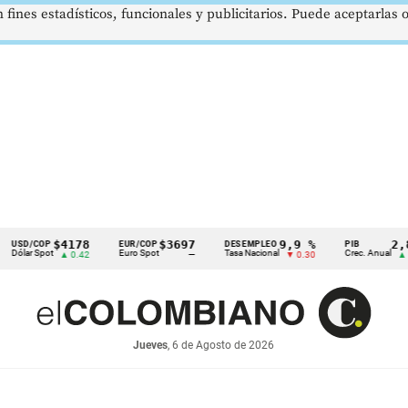
 fines estadísticos, funcionales y publicitarios. Puede aceptarlas
$4178
$3697
9,9 %
2,8 %
COP
EUR/COP
DESEMPLEO
PIB
Spot
Euro Spot
Tasa Nacional
Crec. Anual
▲ 0.42
—
▼ 0.30
▲ 0.10
Jueves
, 6 de Agosto de 2026