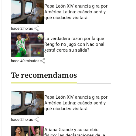
Papa León XIV anuncia gira por
América Latina: cuándo será y
qué ciudades visitará
share
hace 2 horas
La verdadera razón por la que
Rengifo no jugó con Nacional:
¿está cerca su salida?
share
hace 49 minutos
Te recomendamos
Papa León XIV anuncia gira por
América Latina: cuándo será y
qué ciudades visitará
share
hace 2 horas
Ariana Grande y su cambio
físico: las declaraciones de la