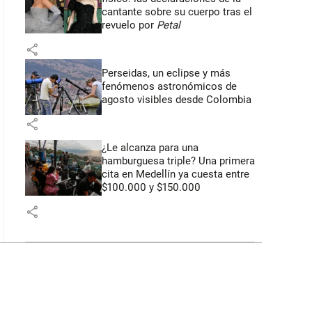
cantante sobre su cuerpo tras el
revuelo por
Petal
share
Perseidas, un eclipse y más
fenómenos astronómicos de
agosto visibles desde Colombia
share
¿Le alcanza para una
hamburguesa triple? Una primera
cita en Medellín ya cuesta entre
$100.000 y $150.000
share