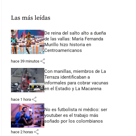
Las más leídas
De reina del salto alto a dueña
de las vallas: María Fernanda
Murillo hizo historia en
Centroamericanos
share
hace 39 minutos
Con manillas, miembros de La
Terraza identificaban a
informales para cobrar vacunas
en el Estadio y La Macarena
share
hace 1 hora
No es futbolista ni médico: ser
youtuber es el trabajo más
soñado por los colombianos
share
hace 2 horas