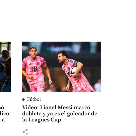
Fútbol
nó
Video: Lionel Messi marcó
lico
doblete y ya es el goleador de
 a
la Leagues Cup
share