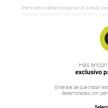
Pero antes deberá superar al actual ca
pasada, en Bogotá, igualó 0-0. Si la par
Has encont
exclusivo p
Entérate de qué tratan 
desarrolladas con per
Selecc