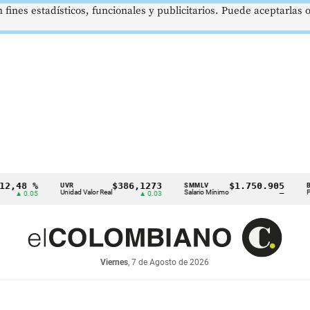
 fines estadísticos, funcionales y publicitarios. Puede aceptarlas
8 %
$386,1273
$1.750.905
UVR
SMMLV
BRENT
Unidad Valor Real
Salario Mínimo
Petróleo
0.05
▲ 0.03
—
Viernes
, 7 de Agosto de 2026