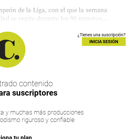
mpeón de la Liga, con el que la semana
idad se repite durante los 90 minutos,...
¿Tienes una suscripción?
INICIA SESIÓN
rado contenido
ara suscriptores
esta y muchas más producciones
iodismo riguroso y confiable
iona tu plan