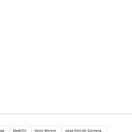
iga
Medellín
Dayro Moreno
Jorge Almirón Quintana