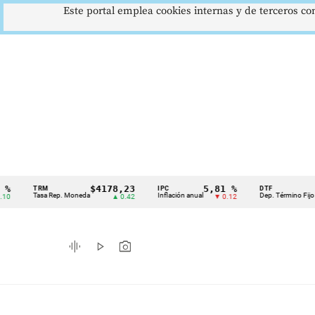
Este portal emplea cookies internas y de terceros con
$4178,23
5,81 %
12,4
TRM
IPC
DTF
Cintillo
Tasa Rep. Moneda
Inflación anual
Dep. Término Fijo
▲ 0.42
▼ 0.12
▲ 
de
indicadores
graphic_eq
play_arrow
photo_camera
económicos
Colombia