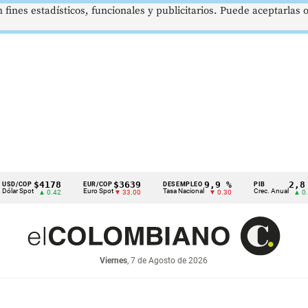
 fines estadísticos, funcionales y publicitarios. Puede aceptarlas
$4178
$3639
9,9 %
2,8 %
P
EUR/COP
DESEMPLEO
PIB
ot
Euro Spot
Tasa Nacional
Crec. Anual
▲ 0.42
▼ 33.00
▼ 0.30
▲ 0.10
Viernes
, 7 de Agosto de 2026