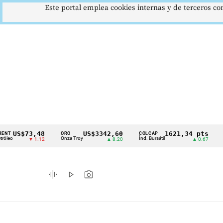
Este portal emplea cookies internas y de terceros con
$73,48
US$3342,60
1621,34 pts
ORO
COLCAP
USD/CO
Cintillo
Onza Troy
Índ. Bursátil
Dólar Sp
▼ 1.12
▲ 8.20
▲ 0.67
de
indicadores
graphic_eq
play_arrow
photo_camera
económicos
Colombia