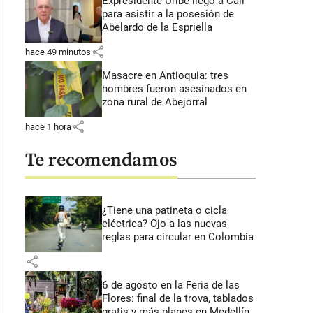
Expresidente Uribe llegó a Cali
para asistir a la posesión de
Abelardo de la Espriella
share
hace 49 minutos
Masacre en Antioquia: tres
hombres fueron asesinados en
zona rural de Abejorral
share
hace 1 hora
Te recomendamos
¿Tiene una patineta o cicla
eléctrica? Ojo a las nuevas
reglas para circular en Colombia
share
6 de agosto en la Feria de las
Flores: final de la trova, tablados
gratis y más planes en Medellín