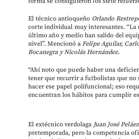
forma se consiguieron los siete refuerz
El técnico antioqueño
Orlando Restre
corte individual muy interesantes. “La
último año y medio han salido del equ
nivel”. Mencionó a
Felipe Aguilar, Carl
Bocanegra y Nicolás Hernández
.
“Ahí noto que puede haber una deficienc
tener que recurrir a futbolistas que no 
hacer ese papel polifuncional; eso req
encuentran los hábitos para cumplir es
El extécnico verdolaga
Juan José Peláez
pretemporada, pero la competencia ofici