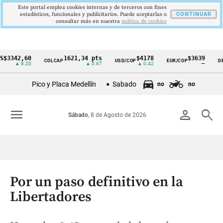
Este portal emplea cookies internas y de terceros con fines
estadísticos, funcionales y publicitarios. Puede aceptarlas o
CONTINUAR
consultar más en nuestra
politica de cookies
2,60
1621,34 pts
$4178
$3639
COLCAP
USD/COP
EUR/COP
DESEMP
Cintillo
▲ 8.20
▲ 0.67
▲ 0.42
—
de
Pico y Placa Medellín
Sabado
no
no
indicadores
económicos
menu
person
search
Sábado
, 8 de Agosto de 2026
Colombia
Por un paso definitivo en la
Libertadores