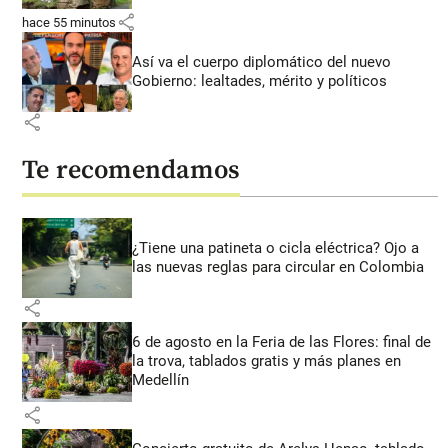
share
hace 55 minutos
Así va el cuerpo diplomático del nuevo
Gobierno: lealtades, mérito y políticos
share
Te recomendamos
¿Tiene una patineta o cicla eléctrica? Ojo a
las nuevas reglas para circular en Colombia
share
6 de agosto en la Feria de las Flores: final de
la trova, tablados gratis y más planes en
Medellín
share