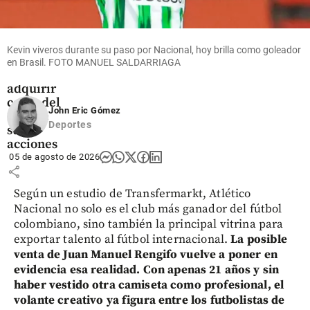
Economía
Ecopetrol
avanza en
la compra
Kevin viveros durante su paso por Nacional, hoy brilla como goleador
de Brava
en Brasil. FOTO MANUEL SALDARRIAGA
tras
adquirir
cerca del
John Eric Gómez
25% de
Deportes
sus
acciones
05 de agosto de 2026
share
Según un estudio de Transfermarkt, Atlético
Nacional no solo es el club más ganador del fútbol
colombiano, sino también la principal vitrina para
exportar talento al fútbol internacional.
La posible
venta de Juan Manuel Rengifo vuelve a poner en
evidencia esa realidad.
Con apenas 21 años y sin
haber vestido otra camiseta como profesional, el
volante creativo ya figura entre los futbolistas de