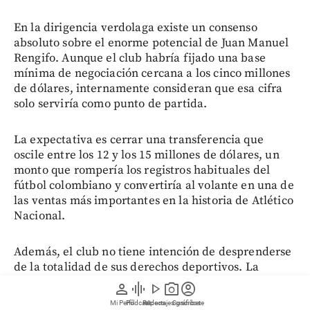
En la dirigencia verdolaga existe un consenso
absoluto sobre el enorme potencial de Juan Manuel
Rengifo. Aunque el club habría fijado una base
mínima de negociación cercana a los cinco millones
de dólares, internamente consideran que esa cifra
solo serviría como punto de partida.
La expectativa es cerrar una transferencia que
oscile entre los 12 y los 15 millones de dólares, un
monto que rompería los registros habituales del
fútbol colombiano y convertiría al volante en una de
las ventas más importantes en la historia de Atlético
Nacional.
Además, el club no tiene intención de desprenderse
de la totalidad de sus derechos deportivos. La
estrategia es conservar aproximadamente el 20 %
person
graphic_eq
play_arrow
photo_camera
account_circle
de una futura venta para beneficiarse de una
Mi Perfil
Pódcast
Reportajes gráficos
Videos
Suscríbete