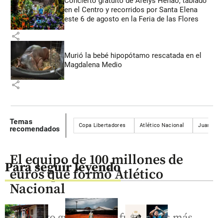
Concierto gratuito de Arelys Henao, tablado
en el Centro y recorridos por Santa Elena
este 6 de agosto en la Feria de las Flores
share
Murió la bebé hipopótamo rescatada en el
Magdalena Medio
share
Temas
Copa Libertadores
Atlético Nacional
Juan Ca
recomendados
El equipo de 100 millones de
Para seguir leyendo
euros que formó Atlético
Nacional
El selecto grupo de los futbolistas más