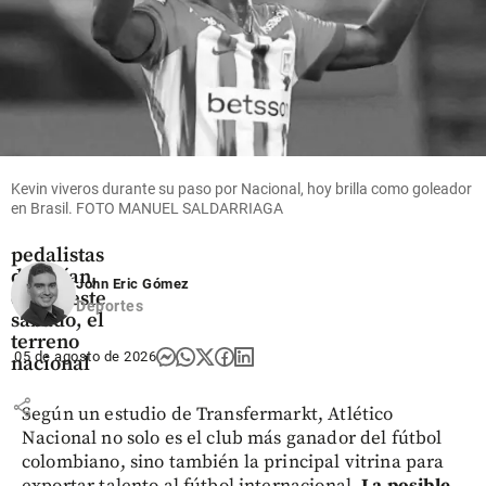
Deportes
Arranca
la Vuelta
a
Kevin viveros durante su paso por Nacional, hoy brilla como goleador
Colombia:
en Brasil. FOTO MANUEL SALDARRIAGA
153
pedalistas
desafían,
John Eric Gómez
desde este
Deportes
sábado, el
terreno
05 de agosto de 2026
nacional
share
Según un estudio de Transfermarkt, Atlético
Nacional no solo es el club más ganador del fútbol
colombiano, sino también la principal vitrina para