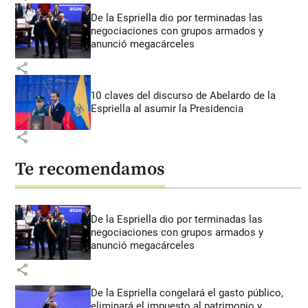
De la Espriella dio por terminadas las
negociaciones con grupos armados y
anunció megacárceles
share
10 claves del discurso de Abelardo de la
Espriella al asumir la Presidencia
share
Te recomendamos
De la Espriella dio por terminadas las
negociaciones con grupos armados y
anunció megacárceles
share
De la Espriella congelará el gasto público,
eliminará el impuesto al patrimonio y