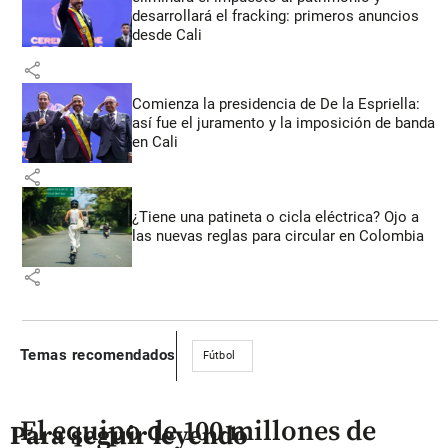
desarrollará el fracking: primeros anuncios
desde Cali
share
Comienza la presidencia de De la Espriella:
así fue el juramento y la imposición de banda
en Cali
share
¿Tiene una patineta o cicla eléctrica? Ojo a
las nuevas reglas para circular en Colombia
share
Temas recomendados
Fútbol
El equipo de 100 millones de
Para seguir leyendo