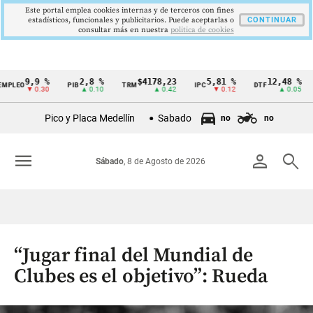
Este portal emplea cookies internas y de terceros con fines
estadísticos, funcionales y publicitarios. Puede aceptarlas o
CONTINUAR
consultar más en nuestra
politica de cookies
9,9 %
2,8 %
$4178,23
5,81 %
12,48 %
O
PIB
TRM
IPC
DTF
UVR
Cintillo
▼ 0.30
▲ 0.10
▲ 0.42
▼ 0.12
▲ 0.05
de
Pico y Placa Medellín
Sabado
no
no
indicadores
económicos
menu
person
search
Sábado
, 8 de Agosto de 2026
Colombia
“Jugar final del Mundial de
Clubes es el objetivo”: Rueda