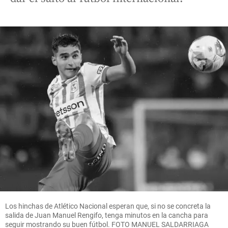
Los hinchas de Atlético Nacional esperan que, si no se concreta la
salida de Juan Manuel Rengifo, tenga minutos en la cancha para
seguir mostrando su buen fútbol. FOTO MANUEL SALDARRIAGA